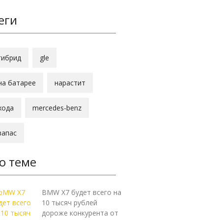
еги
гибрид
gle
на батарее
нарастит
хода
mercedes-benz
запас
о теме
BMW X7 будет всего на
10 тысяч рублей
дороже конкурента от