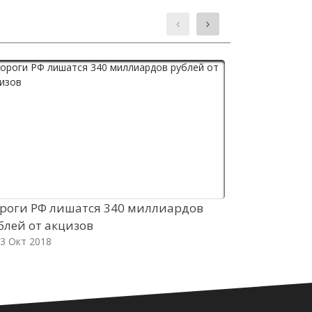
роги РФ лишатся 340 миллиардов
Молодёжный
блей от акцизов
Haval H6. Н
3 Окт 2018
России
03 Окт 2018