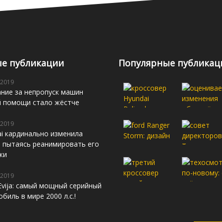
е публикации
Популярные публикац
 2019
ние за непропуск машин
й помощи стало жёстче
 2019
i кардинально изменила
s, пытаясь реанимировать его
жи
 2019
Evija: самый мощный серийный
биль в мире 2000 л.с.!