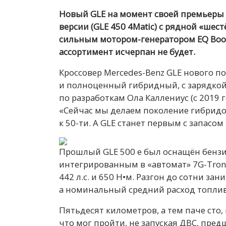
Новый GLE на момент своей премьеры 
версии (GLE 450 4Matic) с рядной «шестё
сильным мотором-генератором EQ Boost
ассортимент исчерпан не будет.
Кроссовер Mercedes-Benz GLE нового п
и полноценный гибридный, с зарядкой 
по разработкам Ола Каллениус (с 2019 г
«Сейчас мы делаем поколение гибридов
к 50-ти. А GLE станет первым с запасо
Прошлый GLE 500 e был оснащён бензи
интегрированным в «автомат» 7G-Troni
442 л.с. и 650 Н•м. Разгон до сотни зан
а номинальный средний расход топлива
Пятьдесят километров, а тем паче сто,
что мог пройти, не запуская ДВС, пред