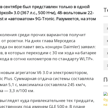
в сентябре был представлен только в одной
Т
ркой» 3.0 (367 л.с., 500 Н•м), 48-вольтовым 22-
 и «автоматом» 9G-Tronic. Разумеется, на этом
околения среди прочих вариантов получит
от розетки. На днях глава Мерседеса
ода он возглавит весь концерн Daimler) заявил:
, в которых переходим с 30 км хода на батарее
м хода в сотню километров по стандарту WLTP».
новым агрегатом V6 3.0 и электромотором,
П
c Plus. Суммарная отдача системы составляла
имал 5,1 с, максималка составляла 245 км/ч,
 — 3,3 л/100 км.
 выглядят куда привлекательнее тех тридцати,
шественник под именем GLE 500 e. В плане