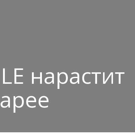
LE нарастит
тарее