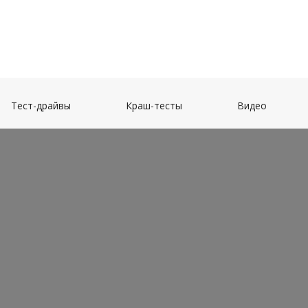
(current)
(current)
(current)
Тест-драйвы
Краш-тесты
Видео