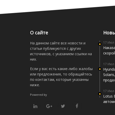
О сайте
Новы
17 Июл
На данном сайте все новости и
Наказа
статьи публикуются с других
скоро
источников, с указанием ссылки на
них.
17 Июл
Если у вас есть какие-либо жалобы
Hyunda
или предложения, то обращайтесь
Solari
по контактам, которые указанны
прода
ниже.
17 Июл
Powered by
Lotus 
автомо