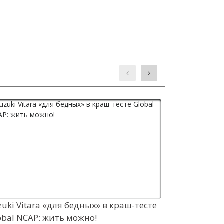
zuki Vitara «для бедных» в краш-тесте
Дороги РФ 
obal NCAP: жить можно!
рублей от 