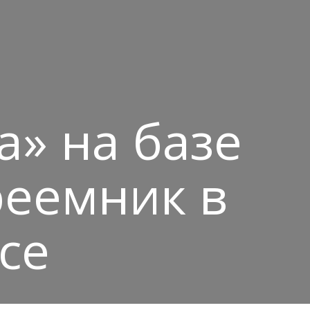
а» на базе
реемник в
yce