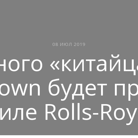
08 ИЮЛ 2019
ого «китайц
rown будет п
иле Rolls-Ro