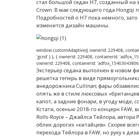
стал большой седан H7, созданный на
Crown. В мае следующего года Hongqi 
Подробностей о H7 пока немного, зато 
изменится дизайн машины.
window.customAdaptive({ ownerId: 229408, contain
'gcnd' } }, { ownerId: 229408, containerId: 'adfox_1
ownerId: 229408, containerId: 'adfox_15403043806399
Экстерьер седана выполнен в новом ф
решетка теперь в виде прямоугольника,
внедорожника Cullinan; фары обзавели
опять же в стиле люксовых «британцев
капот, а задние фонари, в угоду моде,
Кстати, осенью 2018-го концерн FAW, 
Rolls-Royce – Джайлса Тейлора, автора P
облик дорогих «китайцев». Скорее всег
перехода Тейлора в FAW, но руку к диз