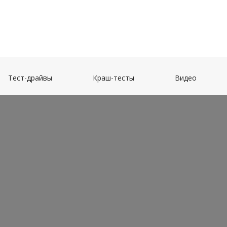
(current)
(current)
(current)
Тест-драйвы
Краш-тесты
Видео