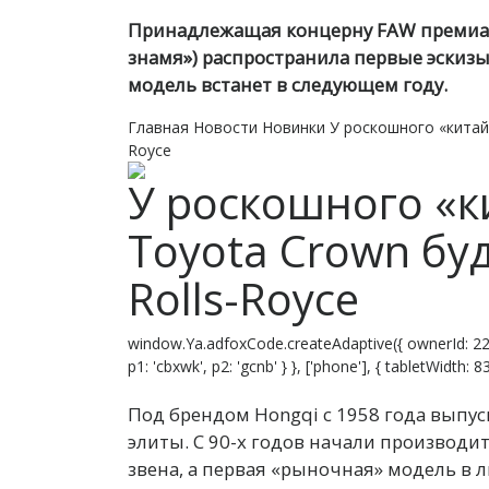
Принадлежащая концерну FAW премиаль
знамя») распространила первые эскизы
модель встанет в следующем году.
Главная
Новости
Новинки
У роскошного «китайц
Royce
У роскошного «к
Toyota Crown бу
Rolls-Royce
window.Ya.adfoxCode.createAdaptive({ ownerId: 22
p1: 'cbxwk', p2: 'gcnb' } }, ['phone'], { tabletWidth:
Под брендом Hongqi с 1958 года выпу
элиты. С 90-х годов начали производи
звена, а первая «рыночная» модель в л