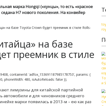
ная марка Hongqi («хунцы», то есть «красное
Т
 седана H7 нового поколения. На конвейер
to
а» на базе Toyota Crown будет преемник в стиле Rolls-
ro
П
итайца» на базе
дет преемник в стиле
9408, containerId: 'adfox_153691187985178753', params: {
 830, phoneWidth: 480, isAutoReloads: false });
скают лимузины для китайской партийной
ть автомобили и для чиновников среднего
инейке марки появилась в 2013-м – ею как раз