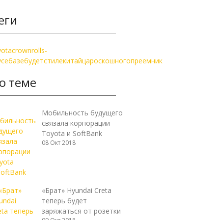
еги
yota
crown
rolls-
yce
базе
будет
стиле
китайца
роскошного
преемник
о теме
Мобильность будущего
связала корпорации
Toyota и SoftBank
08 Окт 2018
«Брат» Hyundai Creta
теперь будет
заряжаться от розетки