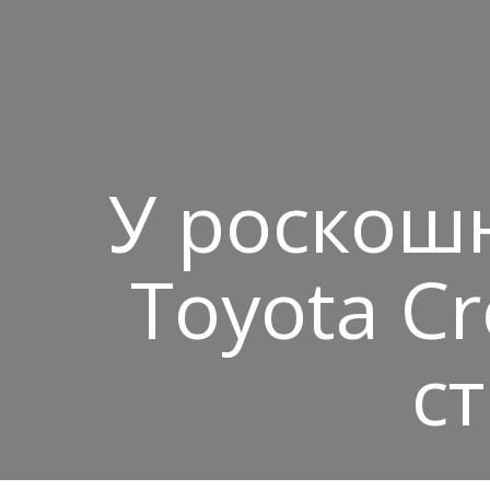
У роскошн
Toyota C
ст