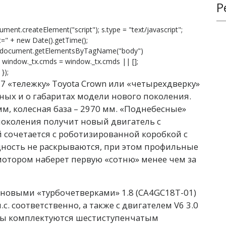
Р
ument.createElement("script"); s.type = "text/javascript";
s?t=" + new Date().getTime();
 document.getElementsByTagName("body")
}; window._tx.cmds = window._tx.cmds || [];
});
H7 «тележку» Toyota Crown или «четырехдверку»
ных и о габаритах модели нового поколения.
мм, колесная база – 2970 мм. «Поднебесные»
поколения получит новый двигатель с
 сочетается с роботизированной коробкой с
ность не раскрываются, при этом профильные
мотором наберет первую «сотню» менее чем за
новыми «турбочетверками» 1.8 (CA4GC18T-01)
л.с. соответственно, а также с двигателем V6 3.0
оры комплектуются шестиступенчатым