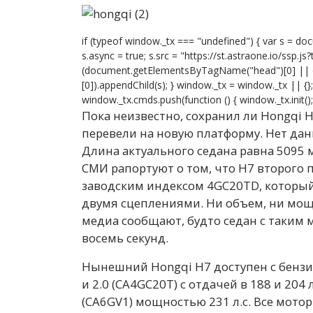
if (typeof window._tx === "undefined") { var s = doc
s.async = true; s.src = "https://st.astraone.io/ssp.j
(document.getElementsByTagName("head")[0] ||
[0]).appendChild(s); } window._tx = window._tx || {
window._tx.cmds.push(function () { window._tx.init(); 
Пока неизвестно, сохранил ли Hongqi 
перевели на новую платформу. Нет дан
Длина актуального седана равна 5095 
СМИ рапортуют о том, что H7 второго 
заводским индексом 4GC20TD, который
двумя сцеплениями. Ни объем, ни мощ
медиа сообщают, будто седан с таким 
восемь секунд.
Нынешний Hongqi H7 доступен с бензи
и 2.0 (CA4GC20T) с отдачей в 188 и 204 
(CA6GV1) мощностью 231 л.с. Все мот