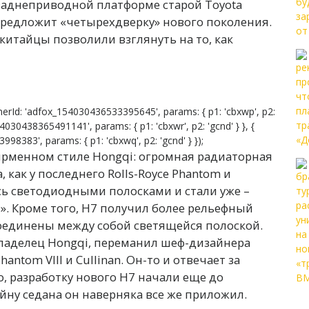
 заднеприводной платформе старой Toyota
предложит «четырехдверку» нового поколения.
китайцы позволили взглянуть на то, как
erId: 'adfox_154030436533395645', params: { p1: 'cbxwp', p2:
54030438365491141', params: { p1: 'cbxwr', p2: 'gcnd' } }, {
8383', params: { p1: 'cbxwq', p2: 'gcnd' } });
ирменном стиле Hongqi: огромная радиаторная
 как у последнего Rolls-Royce Phantom и
сь светодиодными полосками и стали уже –
». Кроме того, H7 получил более рельефный
 соединены между собой светящейся полоской.
владелец Hongqi, переманил шеф-дизайнера
hantom VIII и Cullinan. Он-то и отвечает за
о, разработку нового H7 начали еще до
айну седана он наверняка все же приложил.