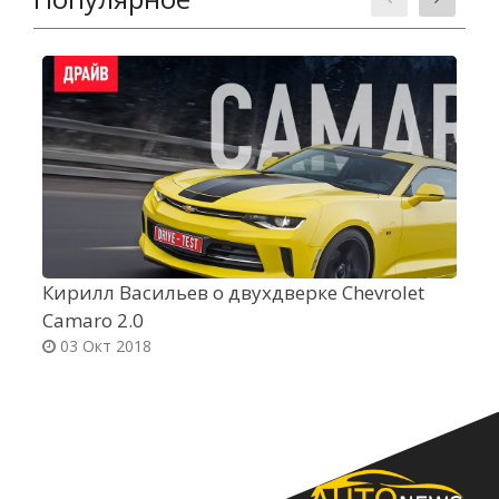
Кирилл Васильев о двухдверке Chevrolet
R
Camaro 2.0
о
03 Окт 2018