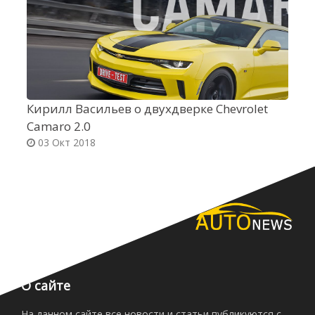
Кирилл Васильев о двухдверке Chevrolet
K
Camaro 2.0
Л
03 Окт 2018
О сайте
На данном сайте все новости и статьи публикуются с