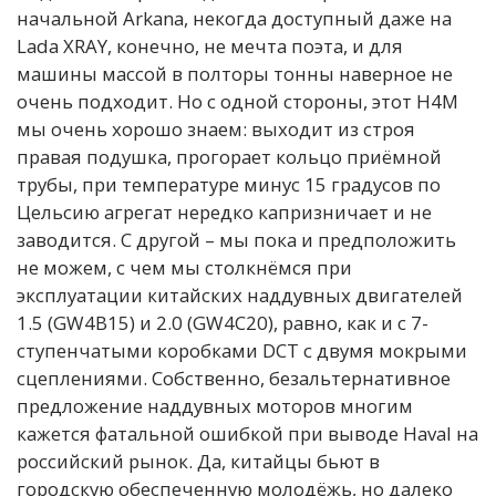
начальной Arkana, некогда доступный даже на
Lada XRAY, конечно, не мечта поэта, и для
машины массой в полторы тонны наверное не
очень подходит. Но с одной стороны, этот H4M
мы очень хорошо знаем: выходит из строя
правая подушка, прогорает кольцо приёмной
трубы, при температуре минус 15 градусов по
Цельсию агрегат нередко капризничает и не
заводится. С другой – мы пока и предположить
не можем, с чем мы столкнёмся при
эксплуатации китайских наддувных двигателей
1.5 (GW4B15) и 2.0 (GW4C20), равно, как и с 7-
ступенчатыми коробками DCT с двумя мокрыми
сцеплениями. Собственно, безальтернативное
предложение наддувных моторов многим
кажется фатальной ошибкой при выводе Haval на
российский рынок. Да, китайцы бьют в
городскую обеспеченную молодёжь, но далеко