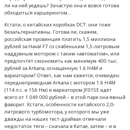
ли на ней уедешь? Зачастую она и вовсе готова
обходиться каршерингом…
Кстати, о китайских коробках DCT: они тоже
безальтернативны. Готова ли, скажем,
российская провинция платить 1,5 миллиона
рублей за Haval F7 со слабеньким 1,5-литровым
наддувным мотором с таким «автоматом», или
предпочтёт сэкономить как минимум 400 тыс.
рублей за Arkana, оснащённую 1.6 H4M и
вариатором? Ответ, как нам кажется, очевиден:
переднеприводная Arkana с мотором 1.6 H4M
(114 л.с. и 156 Нм) и вариатором JF015E идёт
всего от 1 049 000 рублей – в этой паре она явный
фаворит. Кстати, особенности китайского 2,0-
литрового турбомотора, у которого мы уже
дважды на наших тест-драйвах отмечали
недостаток тяги – сначала в Китае, затем – и в