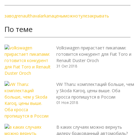
завод
renault
haval
arkana
цены
можно
туле
закрывать
По теме
Volkswagen прирастает пикапами:
готовится конкурент для Fiat Toro и
Renault Duster Oroch
31 Окт 2018
VW Tharu: комплектаций больше, чем
у Skoda Karoq, цены выше. Оба
кросса пропишутся в России
01 Ноя 2018
В каких случаях можно вернуть
дилеру бракованный автомобиль?