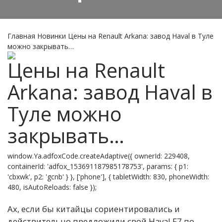
Главная
Новинки
Цены на Renault Arkana: завод Haval в Туле
можно закрывать…
Цены на Renault
Arkana: завод Haval в
Туле можно
закрывать…
window.Ya.adfoxCode.createAdaptive({ ownerId: 229408,
containerId: 'adfox_153691187985178753', params: { p1:
'cbxwk', p2: 'gcnb' } }, ['phone'], { tabletWidth: 830, phoneWidth:
480, isAutoReloads: false });
Ах, если бы китайцы сориентировались и
действительно предложили свой Haval F7 по