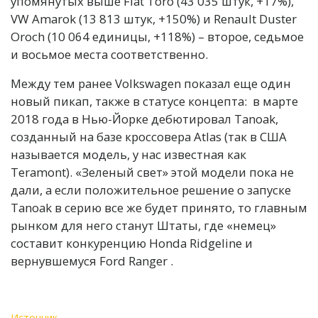
упомянутых выше Fiat Toro (43 035 штук, +17%),
VW Amarok (13 813 штук, +150%) и Renault Duster
Oroch (10 064 единицы, +118%) – второе, седьмое
и восьмое места соответственно.
Между тем ранее Volkswagen показал еще один
новый пикап, также в статусе концепта: в марте
2018 года в Нью-Йорке дебютировал Tanoak,
созданный на базе кроссовера Atlas (так в США
называется модель, у нас известная как
Teramont). «Зеленый свет» этой модели пока не
дали, а если положительное решение о запуске
Tanoak в серию все же будет принято, то главным
рынком для него станут Штаты, где «немец»
составит конкуренцию Honda Ridgeline и
вернувшемуся Ford Ranger .
Источник