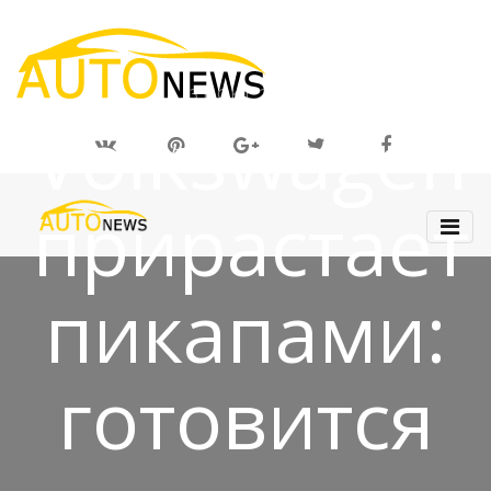
31 ОКТ 2018
Volkswagen
прирастает
пикапами:
готовится