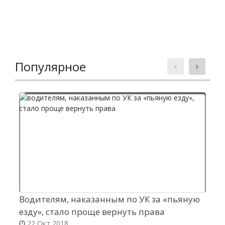
Популярное
Водителям, наказанным по УК за «пьяную
С
езду», стало проще вернуть права
в
22 Окт 2018