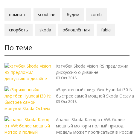
помнить
scoutline
будем
combi
скорбеть
skoda
обновлённая
fabia
По теме
Хэтчбек Skoda Vision RS предложил
дискуссию о дизайне
03 Окт 2018
«Заряженный» лифтбек Hyundai i30 N:
быстрее самой мощной Skoda Octavia
03 Окт 2018
Аналог Skoda Karoq от VW: более
мощный мотор и полный привод.
Модель может прописаться в России