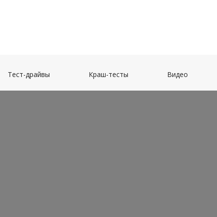
(current)
(current)
(current)
Тест-драйвы
Краш-тесты
Видео