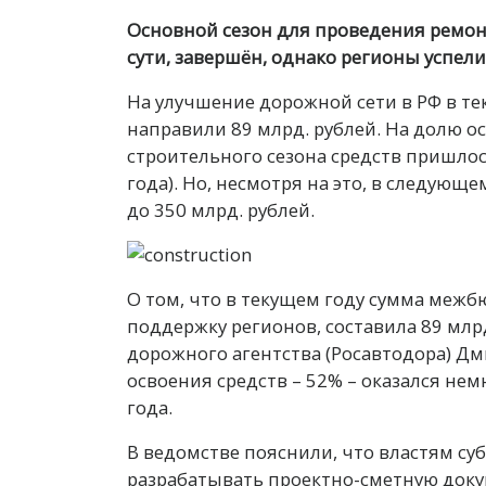
Основной сезон для проведения ремон
сути, завершён, однако регионы успел
На улучшение дорожной сети в РФ в т
направили 89 млрд. рублей. На долю о
строительного сезона средств пришлос
года). Но, несмотря на это, в следую
до 350 млрд. рублей.
О том, что в текущем году сумма меж
поддержку регионов, составила 89 млр
дорожного агентства (Росавтодора) Д
освоения средств – 52% – оказался не
года.
В ведомстве пояснили, что властям су
разрабатывать проектно-сметную доку