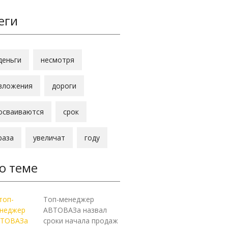
еги
деньги
несмотря
вложения
дороги
осваиваются
срок
раза
увеличат
году
о теме
Топ-менеджер
АВТОВАЗа назвал
сроки начала продаж