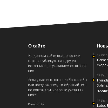
О сайте
Новы
17 Июл
На данном сайте все новости и
Наказа
статьи публикуются с других
скоро
источников, с указанием ссылки на
них.
17 Июл
Если у вас есть какие-либо жалобы
Hyunda
или предложения, то обращайтесь
Solari
по контактам, которые указанны
прода
ниже.
17 Июл
Powered by
Lotus 