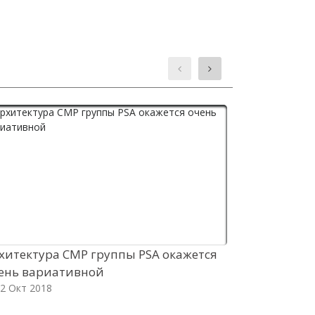
хитектура CMP группы PSA окажется
BMW отзыва
ень вариативной
спортседа
2 Окт 2018
12 Окт 2018