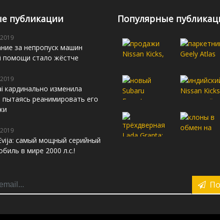
е публикации
Популярные публикац
 2019
ние за непропуск машин
й помощи стало жёстче
 2019
i кардинально изменила
s, пытаясь реанимировать его
жи
 2019
Evija: самый мощный серийный
биль в мире 2000 л.с.!
По