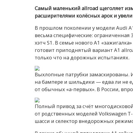
Самый маленький allroad щеголяет и
расширителями колёсных арок и увел
В прошлом поколении у модели Audi A
весьма специфические: ограниченная 3
хэтч S1. В семье нового A1 «зажигалк
готовит приподнятый вариант A1 allroa
только что на дорожных испытаниях.
Выхлопные патрубки замаскированы. И
на бампере и шильдики — едва ли не е
от обычных «а-первых». В России, впр
Полный привод за счёт многодисковой
от родственных моделей Volkswagen T-
шасси и селектор внедорожных режим