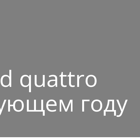
ad quattro
дующем году