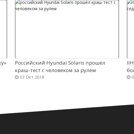
ку»
Российский Hyundai Solaris прошёл
II
краш-тест с человеком за рулем
бо
03 Окт 2018
0