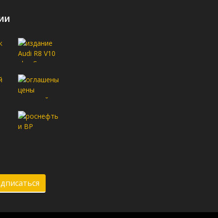
ии
дписаться