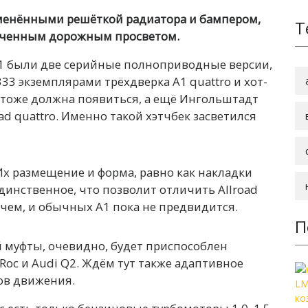
зменёнными решёткой радиатора и бампером,
Т
иченным дорожным просветом.
1 были две серийные полноприводные версии,
33 экземплярами трёхдверка A1 quattro и хот-
а» тоже должна появиться, а ещё Ингольштадт
d quattro. Именно такой хэтчбек засветился
х размещение и форма, равно как накладки
динственное, что позволит отличить Allroad
очем, и обычных A1 пока не предвидится.
П
 муфты, очевидно, будет приспособлен
Roc и Audi Q2. Ждём тут также адаптивное
ов движения.