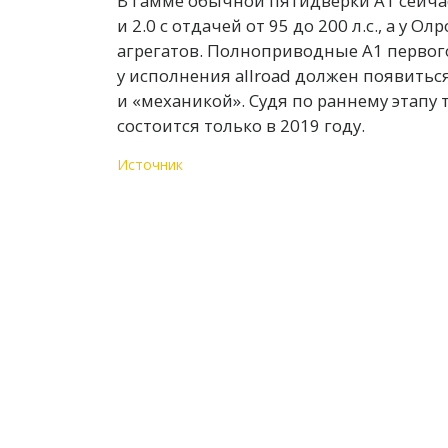
В гамме обычной пятидверки A1 сейчас
и 2.0 с отдачей от 95 до 200 л.с., а у О
агрегатов. Полноприводные A1 первог
у исполнения allroad должен появитьс
и «механикой». Судя по раннему этапу т
состоится только в 2019 году.
Источник