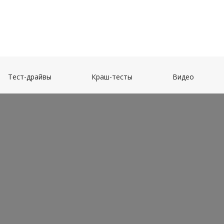
(current)
(current)
(current)
Тест-драйвы
Краш-тесты
Видео