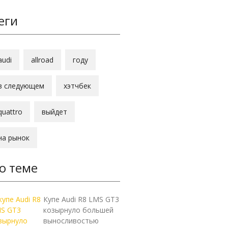
еги
audi
allroad
году
в следующем
хэтчбек
quattro
выйдет
на рынок
о теме
Купе Audi R8 LMS GT3
козырнуло большей
выносливостью