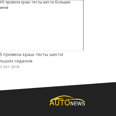
HS провела краш-тесты шести
Американц
льших седанов
Countryman
3 Окт 2018
03 Окт 2018