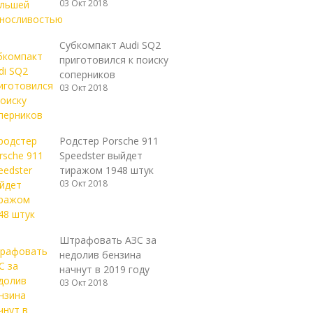
03 Окт 2018
Субкомпакт Audi SQ2
приготовился к поиску
соперников
03 Окт 2018
Родстер Porsche 911
Speedster выйдет
тиражом 1948 штук
03 Окт 2018
Штрафовать АЗС за
недолив бензина
начнут в 2019 году
03 Окт 2018