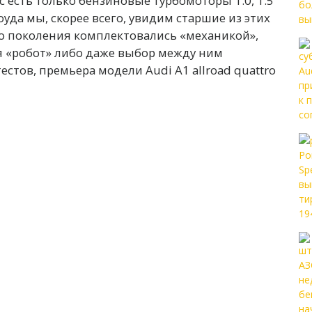
 есть только бензиновые турбомоторы 1.0, 1.5
лроуда мы, скорее всего, увидим старшие из этих
о поколения комплектовались «механикой»,
я «робот» либо даже выбор между ним
естов, премьера модели Audi A1 allroad quattro