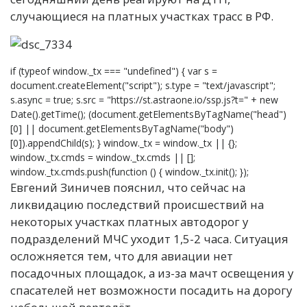
случающиеся на платных участках трасс в РФ.
if (typeof window._tx === "undefined") { var s =
document.createElement("script"); s.type = "text/javascript";
s.async = true; s.src = "https://st.astraone.io/ssp.js?t=" + new
Date().getTime(); (document.getElementsByTagName("head")
[0] || document.getElementsByTagName("body")
[0]).appendChild(s); } window._tx = window._tx || {};
window._tx.cmds = window._tx.cmds || [];
window._tx.cmds.push(function () { window._tx.init(); });
Евгений Зиничев пояснил, что сейчас на
ликвидацию последствий происшествий на
некоторых участках платных автодорог у
подразделений МЧС уходит 1,5-2 часа. Ситуация
осложняется тем, что для авиации нет
посадочных площадок, а из-за мачт освещения у
спасателей нет возможности посадить на дорогу