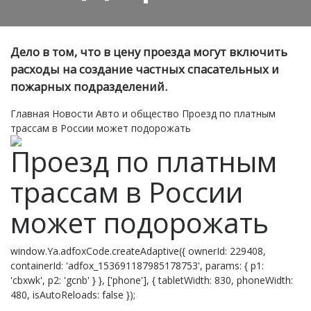
Дело в том, что в цену проезда могут включить
расходы на создание частных спасательных и
пожарных подразделений.
Главная
Новости
Авто и общество
Проезд по платным
трассам в России может подорожать
Проезд по платным
трассам в России
может подорожать
window.Ya.adfoxCode.createAdaptive({ ownerId: 229408,
containerId: 'adfox_153691187985178753', params: { p1:
'cbxwk', p2: 'gcnb' } }, ['phone'], { tabletWidth: 830, phoneWidth:
480, isAutoReloads: false });