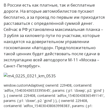
В России есть как платные, так и бесплатные
дороги. На вторые автомобилистов пускают
бесплатно, а за проезд по первым им приходится
расставаться с определённой суммой денег.
Сейчас в РФ установлена максимальная планка –
3 рубля за километр пути по участкам, которые
находятся на доверительном управлении
госкомпании «Автодор». Предположительно
такой ценник будет действовать после сдачи в
эксплуатацию всей автодороги М-11 «Москва –
Санкт-Петербург».
window.customAdaptive({ ownerId: 229408, containerId:
'adfox_154030436533395645', params: { p1: 'cbxwp', p2: 'gcnd' }
}, { ownerId: 229408, containerId: 'adfox_154030438365491141',
params: { p1: 'cbxwr', p2: 'gcnd' } }, { ownerId: 229408,
containerId: 'adfox_154030438063998383', params: { p1: