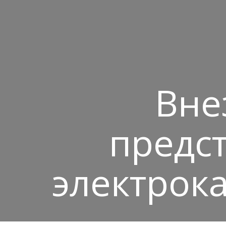
Вне
предс
электрока