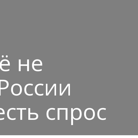
ё не
России
есть спрос