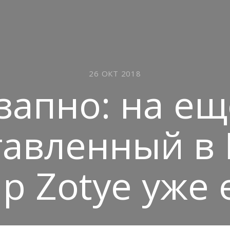
26 ОКТ 2018
запно: на ещ
тавленный в 
р Zotye уже 