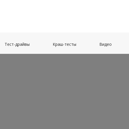
(current)
(current)
(current)
Тест-драйвы
Краш-тесты
Видео