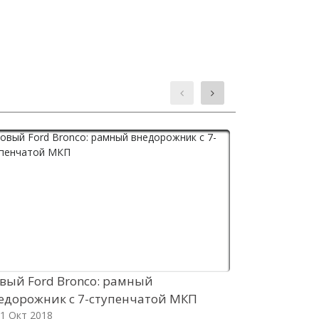
вый Ford Bronco: рамный
Гибрид Mer
едорожник с 7-ступенчатой МКП
в Россию д
1 Окт 2018
11 Окт 2018