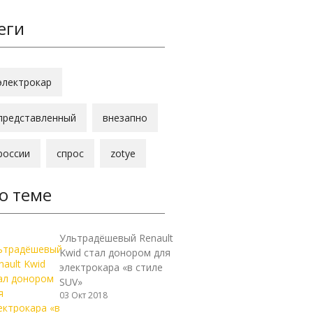
еги
электрокар
представленный
внезапно
россии
спрос
zotye
о теме
Ультрадёшевый Renault
Kwid стал донором для
электрокара «в стиле
SUV»
03 Окт 2018