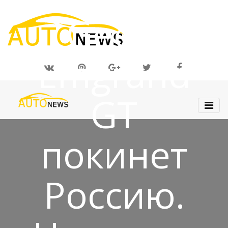
Geely
Emgrand
GT
покинет
Россию.