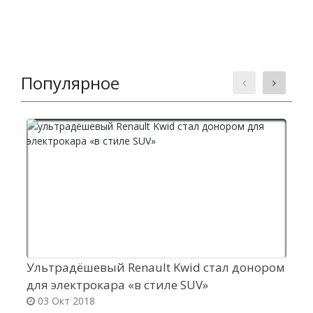
Популярное
Ультрадёшевый Renault Kwid стал донором
А
для электрокара «в стиле SUV»
м
03 Окт 2018
п