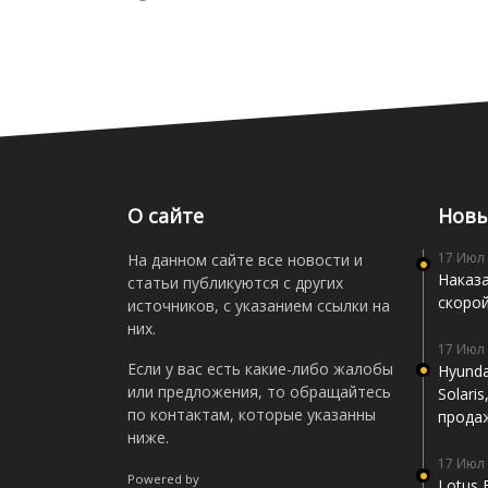
О сайте
Новы
17 Июл
На данном сайте все новости и
Наказа
статьи публикуются с других
скоро
источников, с указанием ссылки на
них.
17 Июл
Если у вас есть какие-либо жалобы
Hyunda
или предложения, то обращайтесь
Solari
по контактам, которые указанны
прода
ниже.
17 Июл
Powered by
Lotus 