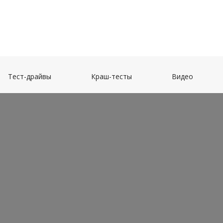
(current)
(current)
(current)
Тест-драйвы
Краш-тесты
Видео