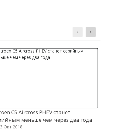
troen C5 Aircross PHEV станет
Первый по
рийным меньше чем через два года
кроссовер K
3 Окт 2018
конца года
03 Окт 2018