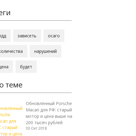
еги
пдд
зависеть
осаго
количества
нарушений
цена
будет
о теме
Обновлённый Porsche
Macan для РФ: старый
мотор и цена выше на
200 тысяч рублей
03 Окт 2018