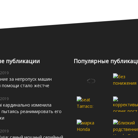
е публикации
Популярные публикац
 2019
ние за непропуск машин
й помощи стало жёстче
 2019
i кардинально изменила
s, пытаясь реанимировать его
жи
 2019
Evija: самый мощный серийный