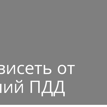
висеть от
ний ПДД