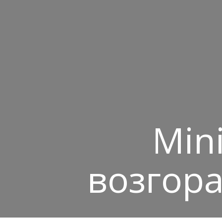
Min
возгор