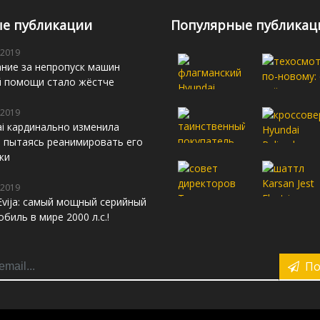
е публикации
Популярные публикац
 2019
ние за непропуск машин
й помощи стало жёстче
 2019
i кардинально изменила
s, пытаясь реанимировать его
жи
 2019
Evija: самый мощный серийный
биль в мире 2000 л.с.!
По