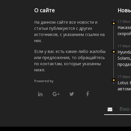
О сайте
Новы
17 Июл
На данном сайте все новости и
Наказа
статьи публикуются с других
скоро
источников, с указанием ссылки на
них.
17 Июл
Если у вас есть какие-либо жалобы
Hyunda
или предложения, то обращайтесь
Solari
по контактам, которые указанны
прода
ниже.
17 Июл
Powered by
Lotus 
автомо