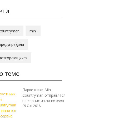
еги
countryman
mini
предупредила
возгорающихся
о теме
Паркетники Mini
Countryman отправятся
на сервис из-за кожуха
05 Окт 2018