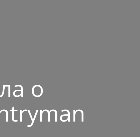
ла о
ntryman