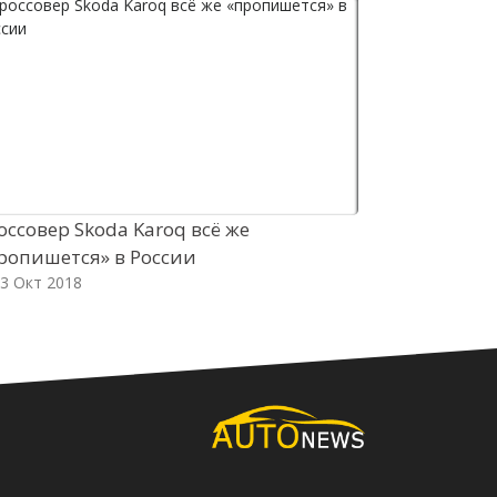
оссовер Skoda Karoq всё же
Предсерийн
ропишется» в России
Defender р
3 Окт 2018
03 Окт 2018