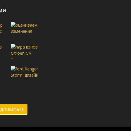
ии
дписаться