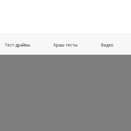
(current)
(current)
(current)
Тест-драйвы
Краш-тесты
Видео