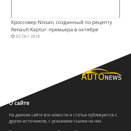
Кроссовер Nissan, созданный по рецепту
З
Renault Kaptur: премьера в октябре
б
03 Окт 2018
О сайте
На данном сайте все новости и статьи публикуются с
других источников, с указанием ссылки на них.