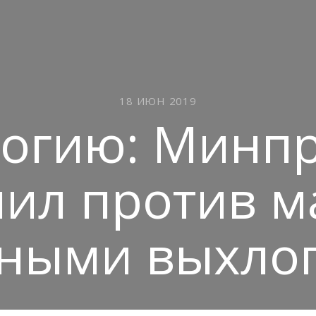
18 ИЮН 2019
логию: Минп
пил против м
зными выхло