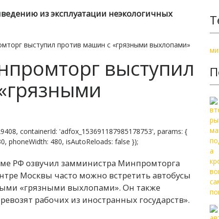
выведению из эксплуатации неэкологичных
Т
омторг выступил против машин с «грязными выхлопами»
ми
инпромторг выступил
П
 «грязными
9408, containerId: 'adfox_153691187985178753', params: {
 830, phoneWidth: 480, isAutoReloads: false });
сдуме РФ озвучил замминистра Минпромторга
ентре Москвы часто можно встретить автобусы
мыми «грязными выхлопами». Он также
перевозят рабочих из иностранных государств».