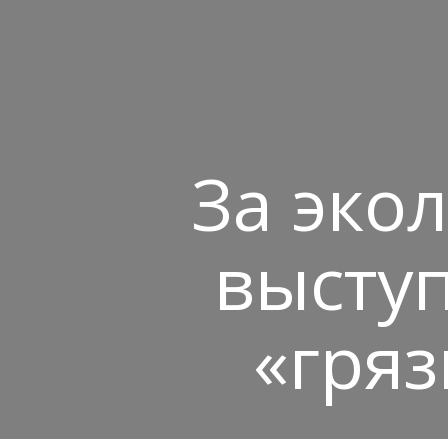
За эко
высту
«гря