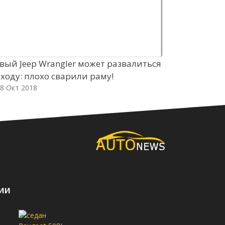
вый Jeep Wrangler может развалиться
Паркетник 
 ходу: плохо сварили раму!
бензиновые
8 Окт 2018
08 Окт 2018
ии