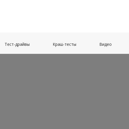
(current)
(current)
(current)
Тест-драйвы
Краш-тесты
Видео