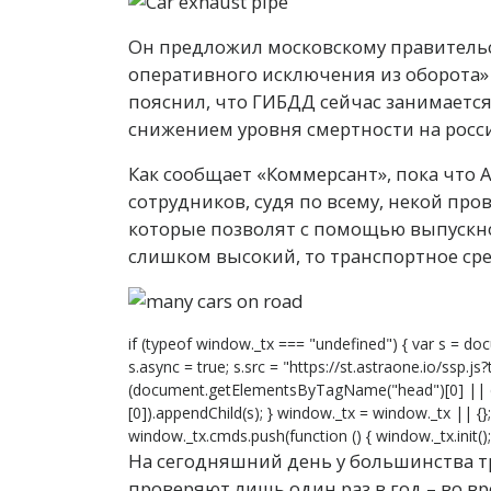
Он предложил московскому правительс
оперативного исключения из оборота»
пояснил, что ГИБДД сейчас занимаетс
снижением уровня смертности на росси
Как сообщает «Коммерсант», пока что
сотрудников, судя по всему, некой п
которые позволят с помощью выпускно
слишком высокий, то транспортное сре
if (typeof window._tx === "undefined") { var s = doc
s.async = true; s.src = "https://st.astraone.io/ssp.j
(document.getElementsByTagName("head")[0] ||
[0]).appendChild(s); } window._tx = window._tx || {
window._tx.cmds.push(function () { window._tx.init(); 
На сегодняшний день у большинства т
проверяют лишь один раз в год – во в