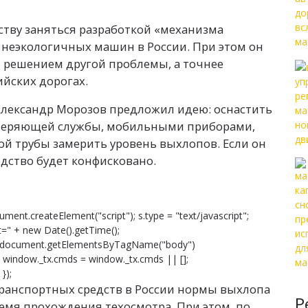
тву заняться разработкой «механизма
 неэкологичных машин в России. При этом он
я решением другой проблемы, а точнее
йских дорогах.
 Александр Морозов предложил идею: оснастить
роверяющей службы, мобильными приборами,
й трубы замерить уровень выхлопов. Если он
дство будет конфисковано.
ument.createElement("script"); s.type = "text/javascript";
s?t=" + new Date().getTime();
 document.getElementsByTagName("body")
}; window._tx.cmds = window._tx.cmds || [];
});
ранспортных средств в России нормы выхлопа
Р
ремя прохождения техосмотра. При этом, по