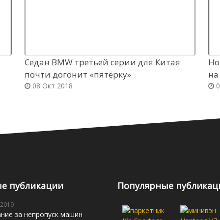
Седан BMW третьей серии для Китая
Но
почти догонит «пятёрку»
на
08 Окт 2018
0
е публикации
Популярные публикац
 2019
ние за непропуск машин