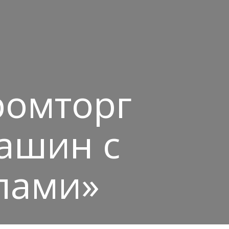
ромторг
ашин с
пами»