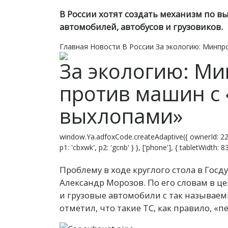
В России хотят создать механизм по 
автомобилей, автобусов и грузовиков.
Главная
Новости
В России
За экологию: Минпр
За экологию: М
против машин с
выхлопами»
window.Ya.adfoxCode.createAdaptive({ ownerId: 22
p1: 'cbxwk', p2: 'gcnb' } }, ['phone'], { tabletWidth:
Проблему в ходе круглого стола в Го
Александр Морозов. По его словам в ц
и грузовые автомобили с так называе
отметил, что такие ТС, как правило, «