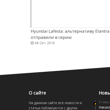
Hyundai Lafesta: альтернативу Elantra
отправили в серию
08 Окт 2018
О сайте
Новы
17 Июл
На данном сайте все новости и
Наказа
статьи публикуются с других