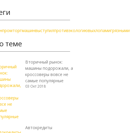
еги
нпромторг
машин
выступил
против
экологию
выхлопами
грязными
о теме
Вторичный рынок:
машины подорожали, а
кроссоверы вовсе не
самые популярные
03 Окт 2018
Автокредиты