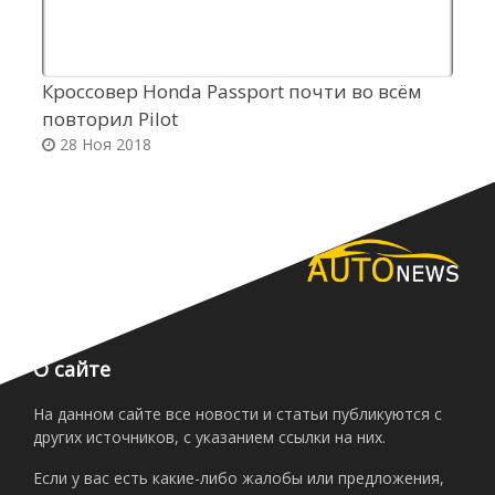
Кроссовер Honda Passport почти во всём
К
повторил Pilot
п
28 Ноя 2018
О сайте
На данном сайте все новости и статьи публикуются с
других источников, с указанием ссылки на них.
Если у вас есть какие-либо жалобы или предложения,