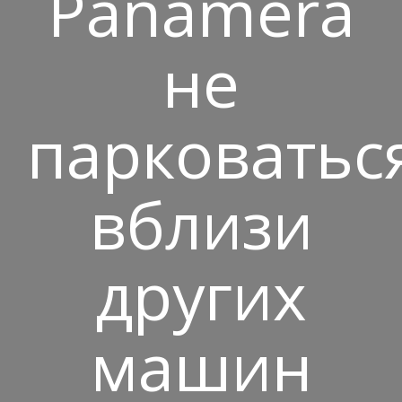
Panamera
не
парковатьс
вблизи
других
машин