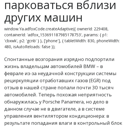
парковаться вблизи
других машин
window.Ya.adfoxCode.createAdaptive({ ownerId: 229408,
containerId: 'adfox_153691187985178753', params: { p1:
'cbxwk', p2: 'gcnb' } }, ['phone'], { tabletWidth: 830, phoneWidth:
480, isAutoReloads: false });
Спонтанные возгорания изрядно подпортили
жизнь владельцам автомобилей BMW – в
феврале из-за неудачной конструкции системы
рециркуляции отработавших газов (EGR) под
отзыв в нашей стране попали почти 30 тысяч
автомобилей. Теперь похожая неприятность
обнаружилась у Porsche Panamera, но дело в
данном случае не в двигателе, а в системе
управления вентилятором кондиционера: в
результате попадания влаги в контрольный блок