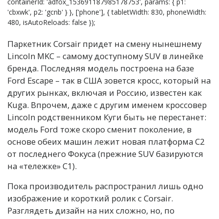
containerId: 'adfox_153691187985178753', params: { p1:
'cbxwk', p2: 'gcnb' } }, ['phone'], { tabletWidth: 830, phoneWidth:
480, isAutoReloads: false });
Паркетник Corsair придет на смену нынешнему
Lincoln MKC – самому доступному SUV в линейке
бренда. Последняя модель построена на базе
Ford Escape – так в США зовется кросс, который на
других рынках, включая и Россию, известен как
Kuga. Впрочем, даже с другим именем кроссовер
Lincoln родственником Куги быть не перестанет:
модель Ford тоже скоро сменит поколение, в
основе обеих машин лежит новая платформа С2
от последнего Фокуса (прежние SUV базируются
на «тележке» C1).
Пока производитель распространил лишь одно
изображение и короткий ролик с Corsair.
Разглядеть дизайн на них сложно, но, по