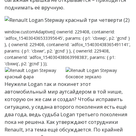
поднимать её вручную.
window.customAdaptive({ ownerId: 229408, containerId:
'adfox_154030436533395645', params: { p1: 'cbxwp', p2: 'gcnd' }
}, { ownerId: 229408, containerId: 'adfox_154030438365491141',
params: { p1: 'cbxwr', p2: 'gcnd' } }, { ownerId: 229408,
containerId: 'adfox_154030438063998383', params: { p1:
'cbxwq', p2: 'gcnd' } });
Неужели Logan так и покинет этот
автомобильный мир аутсайдером в той нише,
которую он же сам и создал? Чтобы исправить
ситуацию, у седана второго поколения есть ещё
два года, ведь судьба Logan третьего поколения
пока не решена. Как утверждают сотрудники
Renault, эта тема ещё обсуждается. По крайней