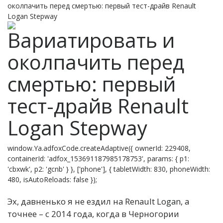
околпачить перед смертью: первый тест-драйв Renault
Logan Stepway
Вариатировать и
околпачить перед
смертью: первый
тест-драйв Renault
Logan Stepway
window.Ya.adfoxCode.createAdaptive({ ownerId: 229408,
containerId: 'adfox_153691187985178753', params: { p1:
'cbxwk', p2: 'gcnb' } }, ['phone'], { tabletWidth: 830, phoneWidth:
480, isAutoReloads: false });
Э
х, давненько я не ездил на Renault Logan, а
точнее – с 2014 года, когда в Черногории