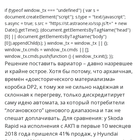
if (typeof window._tx === "undefined") { var s =
document.createElement("script"); s.type = "text/javascript";
s.async = true; s.src = "https://st.astraone.io/ssp.js?t=" + new
Date().getTime(); (document.getElementsByTagName("head")
[0] || document.getElementsByTagName("body")
[0]).appendChild(s); } window._tx = window._tx || {};
window._tx.cmds = window._tx.cmds || [];
window._tx.cmds.push(function () { window._tx.init(); });
Решение поставить вариатор – давно назревшее
и крайне острое. Хотя бы потому, что архаичная,
времён «доисторического материализма»
коробка DP2, к тому же не сильно надёжная и
склонная к перегреву, только дискредитирует
саму идею автомата, за который потребители
“логановского” ценового диапазона и так не
спешат доплачивать. Для сравнения: у Skoda
Rapid на исполнения с АКП в первые 10 месяцев
2018 года пришелся 41% продаж, у Hyundai