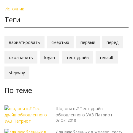
Источник
Теги
вариатировать
смертью
первый
перед
околпачить
logan
тест-драйв
renault
stepway
По теме
Шо, опять? Тест-драйв
обновленного УАЗ Патриот
03 Окт 2018
Для влюблённых в железо: тест-