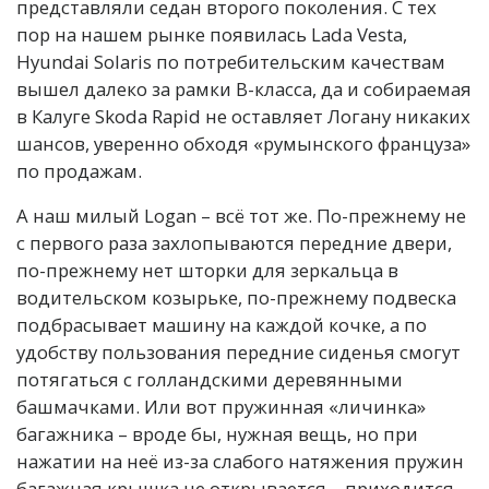
представляли седан второго поколения. С тех
пор на нашем рынке появилась Lada Vesta,
Hyundai Solaris по потребительским качествам
вышел далеко за рамки В-класса, да и собираемая
в Калуге Skoda Rapid не оставляет Логану никаких
шансов, уверенно обходя «румынского француза»
по продажам.
А наш милый Logan – всё тот же. По-прежнему не
с первого раза захлопываются передние двери,
по-прежнему нет шторки для зеркальца в
водительском козырьке, по-прежнему подвеска
подбрасывает машину на каждой кочке, а по
удобству пользования передние сиденья смогут
потягаться с голландскими деревянными
башмачками. Или вот пружинная «личинка»
багажника – вроде бы, нужная вещь, но при
нажатии на неё из-за слабого натяжения пружин
багажная крышка не открывается – приходится