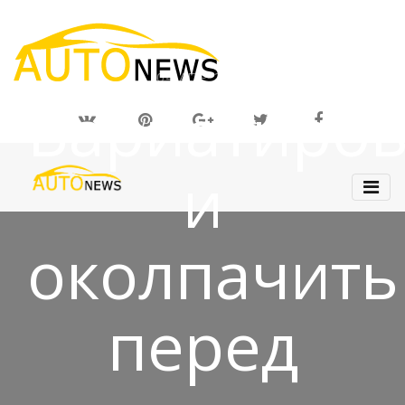
04 АПР 2019
Вариатиров
и
околпачить
перед