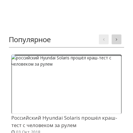
Популярное
Российский Hyundai Solaris прошёл краш-
I
тест с человеком за рулем
с
03 Окт 2018