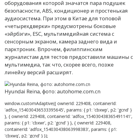
оборудования которой значатся пара подушек
безопасности, ABS, кондиционер и простенькая
аудиосистема. При этом в Китае для топовой
«четырехдверки» предусмотрены боковые
«эйрбэги», ESC, мультимедийная система с
сенсорным экраном, камера заднего вида и
парктроник. Впрочем, филиппинским
журналистам для тестов предоставили машины с
мультимедиа, так что, скорее всего, позже
линейку версий расширят.
Hyundai Reina, фото: autohome.com.cn
window.customAdaptive({ ownerId: 229408, containerId:
'adfox_154030436533395645', params: { p1: 'cbxwp', p2: 'gcnd' }
}, { ownerId: 229408, containerId: 'adfox_154030438365491141',
params: { p1: 'cbxwr', p2: 'gcnd' } }, { ownerId: 229408,
containerId: 'adfox_154030438063998383', params: { p1:
'cbxwq', p2: 'gcnd' } });