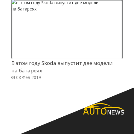
В этом году Skoda выпустит две модели
Г
на батареях
н
08 Фев 2019