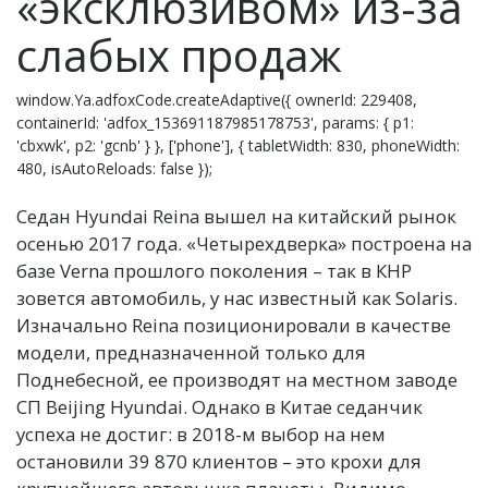
«эксклюзивом» из-за
слабых продаж
window.Ya.adfoxCode.createAdaptive({ ownerId: 229408,
containerId: 'adfox_153691187985178753', params: { p1:
'cbxwk', p2: 'gcnb' } }, ['phone'], { tabletWidth: 830, phoneWidth:
480, isAutoReloads: false });
Седан Hyundai Reina вышел на китайский рынок
осенью 2017 года. «Четырехдверка» построена на
базе Verna прошлого поколения – так в КНР
зовется автомобиль, у нас известный как Solaris.
Изначально Reina позиционировали в качестве
модели, предназначенной только для
Поднебесной, ее производят на местном заводе
СП Beijing Hyundai. Однако в Китае седанчик
успеха не достиг: в 2018-м выбор на нем
остановили 39 870 клиентов – это крохи для