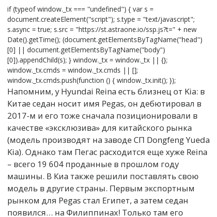
if (typeof window._tx === "undefined") { var s =
document.createElement("script"); s.type = "text/javascript";
s.async = true; s.src = "https://st.astraone.io/ssp.js?t=" + new
Date().getTime(); (document.getElementsByTagName("head")
[0] || document.getElementsByTagName("body")
[0]).appendChild(s); } window._tx = window._tx || {};
window._tx.cmds = window._tx.cmds || [];
window._tx.cmds.push(function () { window._tx.init(); });
Напомним, у Hyundai Reina есть близнец от Kia: в
Китае седан носит имя Pegas, он дебютировал в
2017-м и его тоже сначала позиционировали в
качестве «эксклюзива» для китайского рынка
(модель производят на заводе СП Dongfeng Yueda
Kia). Однако там Пегас расходится еще хуже Reina
– всего 19 604 проданные в прошлом году
машины. В Киа также решили поставлять свою
модель в другие страны. Первым экспортным
рынком для Pegas стал Египет, а затем седан
появился… на Филиппинах! Только там его