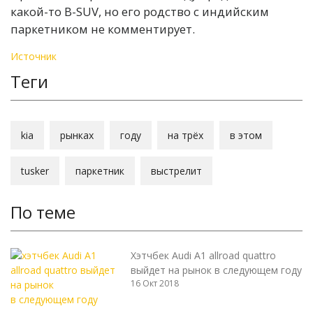
какой-то B-SUV, но его родство с индийским
паркетником не комментирует.
Источник
Теги
kia
рынках
году
на трёх
в этом
tusker
паркетник
выстрелит
По теме
Хэтчбек Audi A1 allroad quattro
выйдет на рынок в следующем году
16 Окт 2018