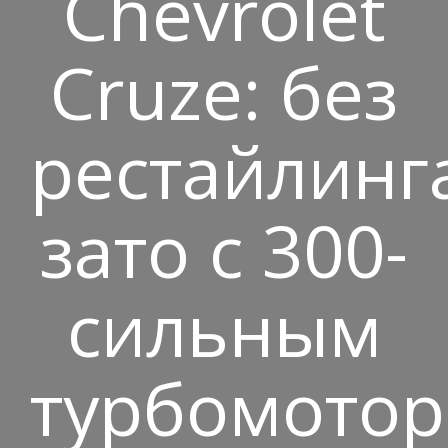
Сhevrolet
Сruze: без
рестайлинг
зато с 300-
сильным
турбомото