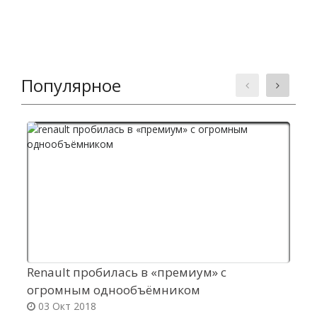
Популярное
Renault пробилась в «премиум» c
К
огромным однообъёмником
C
03 Окт 2018