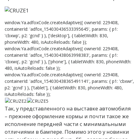
window.Ya.adfoxCode.createAdaptive({ ownerId: 229408,
containerId: 'adfox_154030436533395645', params: { p1:
'cbxwp', p2: 'gcnd' } }, ['desktop'], { tabletWidth: 830,
phoneWidth: 480, isAutoReloads: false });
window.Ya.adfoxCode.createAdaptive({ ownerId: 229408,
containerId: 'adfox_154030438063998383', params: { p1:
'cbxwq', p2: 'gcnd' } }, ['phone'], { tabletWidth: 830, phoneWidth:
480, isAutoReloads: false });
window.Ya.adfoxCode.createAdaptive({ ownerId: 229408,
containerId: 'adfox_154030438365491141', params: { p1: 'cbxwr',
p2: 'gcnd' } }, ['tablet'], { tabletWidth: 830, phoneWidth: 480,
isAutoReloads: false });
Так, у представленного на выставке автомобиля
– прежнее оформление кормы и почти такое же
исполнение передней части с минимальными
отличиями в бампере. Помимо этого у новинки