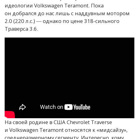
идеологии Volkswagen Teramont. Пока
он добрался до нас лишь с наддувным мотором
2.0 (220 л.с.) ― однако по цене 318-сильного
Траверса 3.6.
На своей родине в США Chevrolet Traverse
и Volkswagen Teramont относятся к «мидсайзу»,
среднеразмерному сегменту. Интересно, кому