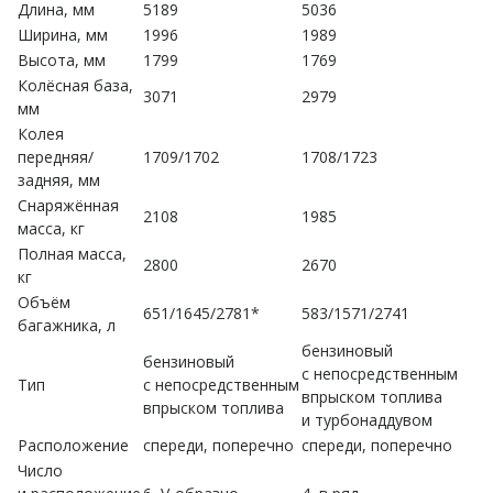
Длина, мм
5189
5036
Ширина, мм
1996
1989
Высота, мм
1799
1769
Колёсная база,
3071
2979
мм
Колея
передняя/
1709/1702
1708/1723
задняя, мм
Снаряжённая
2108
1985
масса, кг
Полная масса,
2800
2670
кг
Объём
651/1645/2781*
583/1571/2741
багажника, л
бензиновый
бензиновый
с непосредственным
Тип
с непосредственным
впрыском топлива
впрыском топлива
и турбонаддувом
Расположение
спереди, поперечно
спереди, поперечно
Число