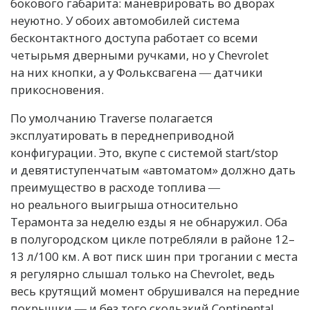
бокового габарита: маневрировать во дворах
неуютно. У обоих автомобилей система
бесконтактного доступа работает со всеми
четырьмя дверными ручками, но у Chevrolet
на них кнопки, а у Фольксвагена ― датчики
прикосновения.
По умолчанию Traverse полагается
эксплуатировать в переднеприводной
конфигурации. Это, вкупе с системой start/stop
и девятиступенчатым «автоматом» должно дать
преимущество в расходе топлива ―
но реального выигрыша относительно
Терамонта за неделю езды я не обнаружил. Оба
в полугородском цикле потребляли в районе 12–
13 л/100 км. А вот писк шин при трогании с места
я регулярно слышал только на Chevrolet, ведь
весь крутящий момент обрушивался на передние
покрышки ― и без того скользкий Continental