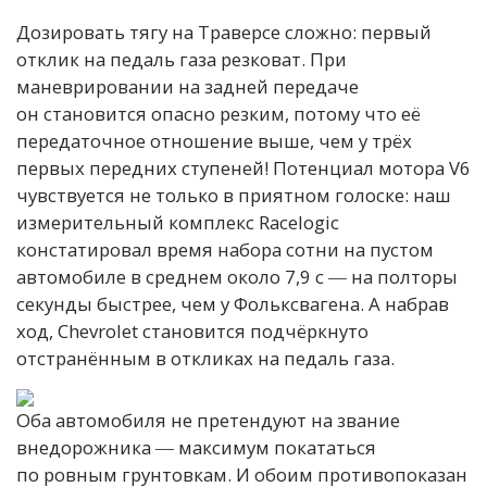
Дозировать тягу на Траверсе сложно: первый
отклик на педаль газа резковат. При
маневрировании на задней передаче
он становится опасно резким, потому что её
передаточное отношение выше, чем у трёх
первых передних ступеней! Потенциал мотора V6
чувствуется не только в приятном голоске: наш
измерительный комплекс Racelogic
констатировал время набора сотни на пустом
автомобиле в среднем около 7,9 с ― на полторы
секунды быстрее, чем у Фольксвагена. А набрав
ход, Chevrolet становится подчёркнуто
отстранённым в откликах на педаль газа.
Оба автомобиля не претендуют на звание
внедорожника ― максимум покататься
по ровным грунтовкам. И обоим противопоказан