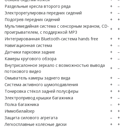
Раздельные кресла второго ряда
+
–
Электрорегулировка передних сидений
+
–
Подогрев передних сидений
+
+
Мультимедийная система с сенсорным экраном, CD-
+
+
проигрывателем, с поддержкой MP3
Интегрированная Bluetooth-система hands free
+
+
Навигационная система
+
–
Датчики парковки задние
+
–
Камеры кругового обзора
+
–
Внутрисалонное зеркало с возможностью вывода
+
–
потокового видео
Омыватель камеры заднего вида
+
–
Система активного шумоподавления
+
–
Тонировка стёкол задней полусферы
+
+
Электропривод крышки багажника
+
–
Полка багажника
–
+
Иммобилайзер
+
+
Защита силового агрегата
–
+
Легкосплавные колёсные диски
+
+