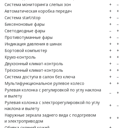
Система мониторинга слепых зон
+
–
Автоматическая коробка передач
+
+
Система start/stop
+
–
Биксеноновые фары
+
–
Светодиодные фары
–
+
Противотуманные фары
+
–
Индикация давления в шинах
+
+
Бортовой компьютер
+
+
Круиз-контроль
+
+
Двухзонный климат-контроль
+
–
Трёхзонный климат-контроль
+
+
Система доступа в салон без ключа
+
–
Мультифункциональное рулевое колесо
+
+
Рулевая колонка с регулировкой по углу наклона
–
+
и вылету
Рулевая колонка с электрорегулировкой по углу
+
–
наклона и вылету
Наружные зеркала заднего вида с подогревом
+
+
и электроприводом
Обивка сидений кожей
+
–