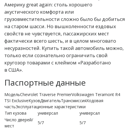
Америку great again: столь хорошего
акустического комфорта или
грузовместительности сложно было бы добиться
на старом шасси. Но вышколенности ездовых
свойств не чувствуется, пассажирских мест
фактически всего шесть, и в целом многовато
несуразностей. Купить такой автомобиль можно,
только если сознательно ограничить свой
кругозор товарами с клеймом «Разработано
в США».
Паспортные данные
МодельChevrolet Traverse PremierVolkswagen Teramont R4
TSI ExclusiveКузовДвигательТрансмиссияХодовая
частьЭксплуатационные характеристики
Тип кузова
универсал
универсал
Число дверей/
5/7
5/7
мест