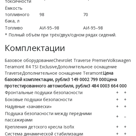
токсичности
Ёмкость
топливного
98
70
бака, л
Топливо
АИ-95–98
АИ-95–98
* Полный объём при трёх/двух/одном рядах сидений.
Комплектации
Базовое оборудованиеChevrolet Traverse PremierVolkswagen
Teramont R4 TSI ExclusiveДополнительное оснащение
TraverseДополнительное оснащение Teramont
Цена
базовой комплектации, рубли
3 149 000
2 799 000
Цена
протестированного автомобиля, рубли
3 484 000
3 664 000
Фронтальные подушки безопасности
+
+
Боковые подушки безопасности
+
+
Надувные «занавески»
+
+
Подушка безопасности между передними
+
–
пассажирами
Крепления детского кресла Isofix
+
+
Система динамической стабилизации
+
+