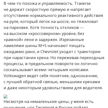
В чём-то похожа и управляемость. Traverse
не держит скоростную прямую и напрягает
отсутствием нормального реактивного действия
на руле, который лёгок на шоссе, но тяжеловат
на парковке. Хотя точность откликов ―
на высоком «кроссоверном» уровне, без
«рамной» лени и задержек. Изрезанные
ламелями шины M+S начинают пищать
ожидаемо рано, и Chevrolet уходит с траектории
при нарастании крена. Но пережевав переходные
процессы, в предельном повороте он логично
соскальзывает всеми четырьмя колёсами.
Volkswagen ведёт себя понятнее, однозначнее,
с лучшей обратной связью, меньшими кренами
и даже некоторым удовольствием для водителя.
Несмотря на немаленькие цены, у меня есть
ощущение, что Teramont в России пойдёт.