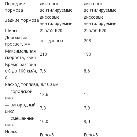
Передние
дисковые
дисковые
тормоза
вентилируемые
вентилируемые
дисковые
дисковые
Задние тормоза
вентилируемые
вентилируемые
Шины
255/55 R20
255/50 R20
Дорожный
нет данных
203
просвет, мм
Максимальная
210
190
скорость, км/ч
Время разгона
с 0 до 100 км/ч,
7,6
8,6
с
Расход топлива, л/100 км
— городской
13,6
12
цикл
— загородный
7,8
7,9
цикл
— смешанный
10,0
9,4
цикл
Норма
Евро-5
Евро-5