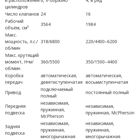
и расположение
6, V-образно
4, в ряд
цилиндров
Число клапанов
24
16
Рабочий
3564
1984
объём, см³
Макс.
мощность, л.с./
318/6800
220/4400–6200
об/мин
Макс. крутящий
момент, Н•м/
360/5500
350/1500–4400
об/мин
Коробка
автоматическая,
автоматическая,
передач
девятиступенчатая
восьмиступенчатая
подключаемый
Привод
постоянный полный
полный
независимая,
Передняя
независимая,
пружинная,
подвеска
пружинная, McPherson
McPherson
независимая,
независимая,
Задняя
пружинная,
пружинная,
подвеска
многорычажная
многорычажная