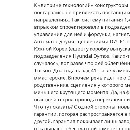
К «витрине технологий» конструкторы 
постарались не привлекать поставщик
направлениях. Так, систему питания 1
впрыском спроектировали в подразделе
управления для неё и форсунки; нагнет
Автомат с двумя сцеплениями D7UF1 по
Южной Кореи (ещё эту коробку выпуска
подразделения Hyundai Dymos. Каких-т
случалось, вот разве что с её облегчё
Tucson. Два года назад 41 тысячу аме
в мастерские. Впрочем речь идёт не о 
родственнике, сцепления у которого 
меньшего крутящего момента. Да, на 
выходе из строя привода переключения
Что тут сказать? С одной стороны, но
гарантии, которая распространяется в 
другой, гарантия покрывает лишь заво
отказывают в бесплатной замене сцепл