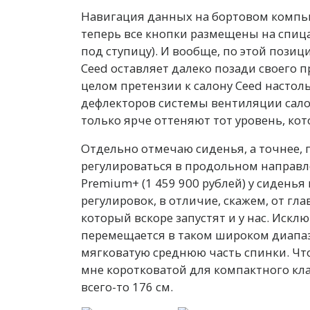
Навигация данных на бортовом компью
теперь все кнопки размещены на спица
под ступицу). И вообще, по этой позиц
Ceed оставляет далеко позади своего п
целом претензии к салону Ceed настол
дефлекторов системы вентиляции салон
только ярче оттеняют тот уровень, кот
Отдельно отмечаю сиденья, а точнее, 
регулироваться в продольном направл
Premium+ (1 459 900 рублей) у сиденья
регулировок, в отличие, скажем, от гл
который вскоре запустят и у нас. Иск
перемещается в таком широком диапазо
мягковатую среднюю часть спинки. Что
мне коротковатой для компактного клас
всего-то 176 см.