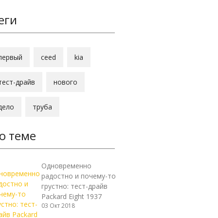
еги
первый
ceed
kia
тест-драйв
нового
дело
труба
о теме
Одновременно
радостно и почему-то
грустно: тест-драйв
Packard Eight 1937
03 Окт 2018