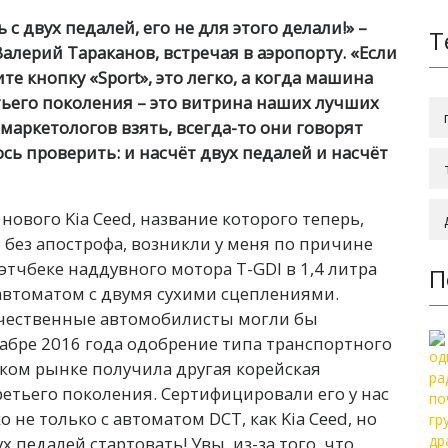
 с двух педалей, его не для этого делали!» –
Т
алерий Тараканов, встречая в аэропорту. «Если
е кнопку «Sport», это легко, а когда машина
етьего поколения – это витрина наших лучших
 маркетологов взять, всегда-то они говорят
сь проверить: и насчёт двух педалей и насчёт
ового Kia Ceed, название которого теперь,
без апострофа, возникли у меня по причине
тчбеке наддувного мотора T-GDI в 1,4 литра
П
 автоматом с двумя сухими сцеплениями.
течественные автомобилисты могли бы
кабре 2016 года одобрение типа транспортного
ском рынке получила другая корейская
ретьего поколения. Сертифицировали его у нас
 не только с автоматом DCT, как Kia Ceed, но
х педалей стартовать! Увы, из-за того, что