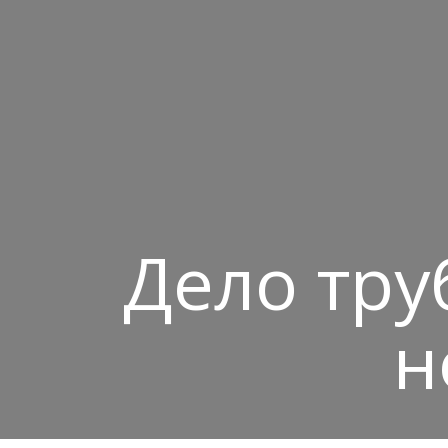
Дело тру
н