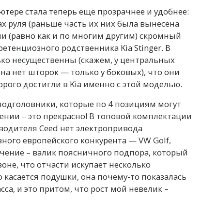
тере стала теперь ещё прозрачнее и удобнее:
х руля (раньше часть их них была вынесена
ии (равно как и по многим другим) скромный
ретенциозного родственника Kia Stinger. В
ько несущественны (скажем, у центральных
а нет шторок — только у боковых), что они
орого достигли в Kia именно с этой моделью.
подголовники, которые по 4 позициям могут
ении – это прекрасно! В топовой комплектации
 водителя Ceed нет электропривода
авного европейского конкурента — VW Golf,
лючение – валик поясничного подпора, который
не, что отчасти искупает несколько
 касается подушки, она почему-то показалась
са, и это притом, что рост мой невелик –