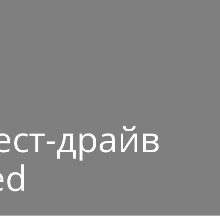
ест-драйв
ed