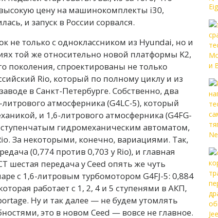
высокую цену на машинокомплекты i30,
ась, и запуск в России сорвался.
к не только с одноклассником из Hyundai, но и
иях той же относительно новой платформы K2,
его поколения, спроектированы не только
оссийский Rio, который по полному циклу и из
заводе в Санкт-Петербурге. Собственно, два
4-литрового атмосферника (G4LC-5), который
еханикой, и 1,6-литрового атмосферника (G4FG-
с 6-ступенчатым гидромеханическим автоматом,
io. За некоторыми, конечно, вариациями. Так,
едача (0,774 против 0,703 у Rio), и главная
DCT шестая передача у Ceed опять же чуть
 паре с 1,6-литровым турбомотором G4FJ-5: 0,884
которая работает с 1, 2, 4 и 5 ступенями в АКП,
portage. Ну и так далее — не будем утомлять
остями, это в новом Ceed — вовсе не главное.