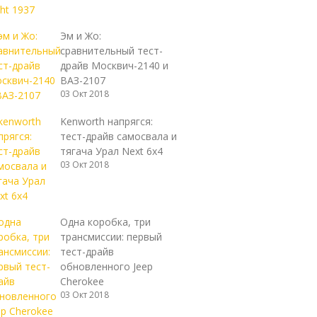
Эм и Жо:
сравнительный тест-
драйв Москвич-2140 и
ВАЗ-2107
03 Окт 2018
Kenworth напрягся:
тест-драйв самосвала и
тягача Урал Next 6х4
03 Окт 2018
Одна коробка, три
трансмиссии: первый
тест-драйв
обновленного Jeep
Cherokee
03 Окт 2018