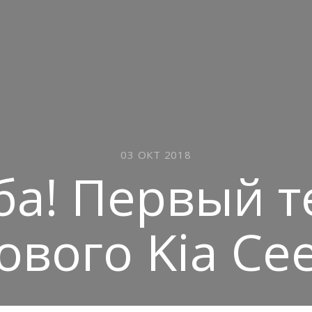
03 ОКТ 2018
ба! Первый т
ового Kia Ce