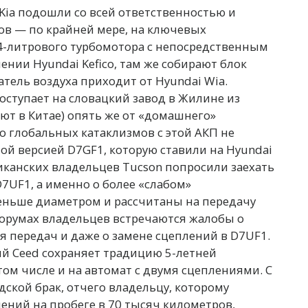
Kia подошли со всей ответственностью и
ов — по крайней мере, на ключевых
,4-литрового турбомотора c непосредственным
нии Hyundai Kefico, там же собирают блок
атель воздуха приходит от Hyundai Wia.
ступает на словацкий завод в Жилине из
ют в Китае) опять же от «домашнего»
о глобальных катаклизмов с этой АКП не
нной версией D7GF1, которую ставили на Hyundai
риканских владельцев Tucson попросили заехать
D7UF1, а именно о более «слабом»
меньше диаметром и рассчитаны на передачу
форумах владельцев встречаются жалобы о
 передач и даже о замене сцеплений в D7UF1.
вый Ceed сохраняет традицию 5-летней
том числе и на автомат с двумя сцеплениями. С
дской брак, отчего владельцу, которому
ений на пробеге в 70 тысяч километров,