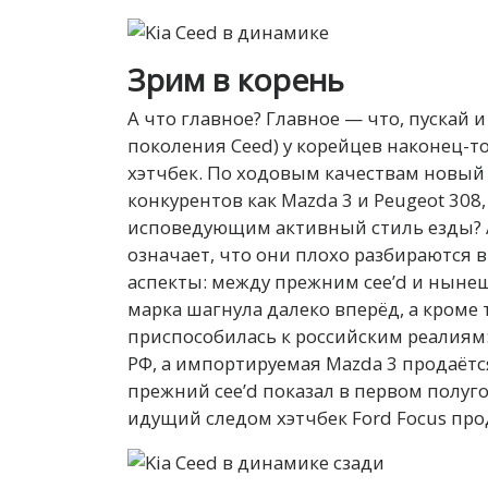
Зрим в корень
А что главное? Главное — что, пускай и
поколения Ceed) у корейцев наконец-
хэтчбек. По ходовым качествам новый 
конкурентов как Mazda 3 и Peugeot 308
исповедующим активный стиль езды? А
означает, что они плохо разбираются в
аспекты: между прежним cee’d и нынеш
марка шагнула далеко вперёд, а кроме 
приспособилась к российским реалиям: 
РФ, а импортируемая Mazda 3 продаётс
прежний cee’d показал в первом полуго
идущий следом хэтчбек Ford Focus прод