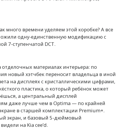
ак много времени уделяем этой коробке? А все
дложили одну-единственную модификацию с
ой 7-ступенчатой DCT.
а отделочных материалах интерьера: по
ия новый хэтчбек переносит владельца в иной
цвета на дисплеях с кристаллическими цифрами,
 жёсткого пластика, о который ребёнок может
рёшься, а центральный дисплей
м даже лучше чем в Optima — по крайней
экране в старшей комплектации Premium+.
й экран, и базовый 5-дюймовый
идели на Kia cee’d.