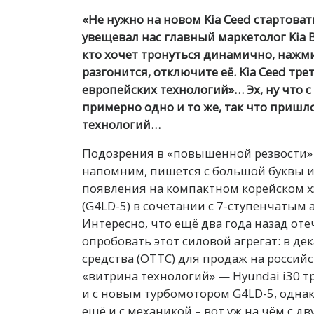
«Не нужно на новом Kia Ceed стартовать
увещевал нас главный маркетолог Kia В
кто хочет тронуться динамично, нажмит
разгонится, отключите её. Kia Ceed тр
европейских технологий»… Эх, ну что с
примерно одно и то же, так что пришло
технологий…
П
одозрения в «повышенной резвости» н
напомним, пишется с большой буквы и 
появления на компактном корейском хэ
(G4LD-5) в сочетании с 7-ступенчатым
Интересно, что ещё два года назад о
опробовать этот силовой агрегат: в де
средства (ОТТС) для продаж на россий
«витрина технологий» — Hyundai i30 т
и с новым турбомотором G4LD-5, однако
ещё и с механикой – вот уж на чём с дву