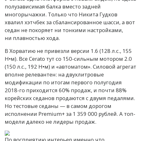
полузависимая балка вместо задней
многорычажки. Только что Никита Гудков
хвалил хэтчбек за сбалансированное шасси, а вот
седан не покоряет ни тонкими настройками,
ни плавностью хода.
В Хорватию не привезли версии 1.6 (128 л.с., 155
Н•м). Все Cerato тут со 150-сильным мотором 2.0
(150 л.с., 192 Н•м) и «автоматом». Силовой агрегат
вполне релевантен: на двухлитровые
модификации по итогам первого полугодия
2018-го приходится 60% продаж, и почти 88%
корейских седанов продаются с двумя педалями.
Но тестовые седаны — в самом дорогом
исполнении Premium+ за 1 359 000 рублей. А топ-
модели далеко не лидеры продаж.
По восприятию интерьер именно что