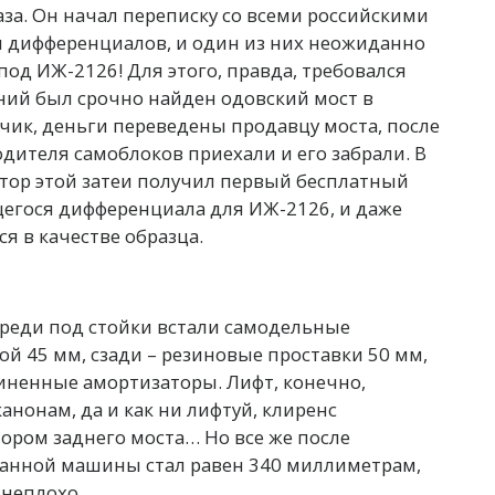
аза. Он начал переписку со всеми российскими
дифференциалов, и один из них неожиданно
од ИЖ-2126! Для этого, правда, требовался
ний был срочно найден одовский мост в
тчик, деньги переведены продавцу моста, после
ителя самоблоков приехали и его забрали. В
атор этой затеи получил первый бесплатный
егося дифференциала для ИЖ-2126, и даже
я в качестве образца.
ереди под стойки встали самодельные
 45 мм, сзади – резиновые проставки 50 мм,
иненные амортизаторы. Лифт, конечно,
нонам, да и как ни лифтуй, клиренс
ором заднего моста… Но все же после
ранной машины стал равен 340 миллиметрам,
 неплохо.