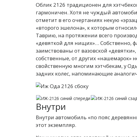
Облик 2126 традиционен для хэтчбеков
гармоничен. Хотя не чуждый автомоби
отметит в его очертаниях некую «эрза
«второго эшелона», к которым относил
Таврию, на протяжении всего произво
«девяткой для нищих»… Собственно, ф
заимствованы от вазовской «девятки»,
собственные, от других «нашемарок» 
свойственную многим хэтчбекам, у Од
задних колес, напоминающие аналогич
Внутри
Внутри автомобиль «по пояс деревянны
этот экземпляр.