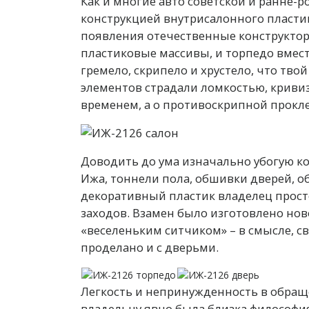
Как и многие авто советской и ранне-р
конструкцией внутрисалонного пласти
появления отечественные конструкто
пластиковые массивы, и торпедо вмест
гремело, скрипело и хрустело, что тво
элементов страдали ломкостью, криви
временем, а о противоскрипной прокле
Доводить до ума изначально убогую к
Ижа, тоннели пола, обшивки дверей, о
декоративный пластик владелец просто
заходов. Взамен было изготовлено нов
«веселеньким ситчиком» – в смысле, с
проделано и с дверьми.
Легкость и непринужденность в обращ
владельцу явно была близка философи