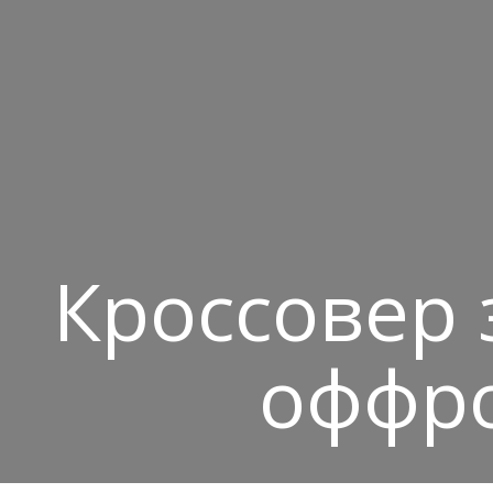
Кроссовер 
оффро