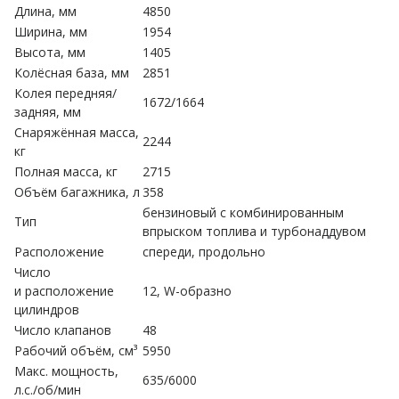
Длина, мм
4850
Ширина, мм
1954
Высота, мм
1405
Колёсная база, мм
2851
Колея передняя/
1672/1664
задняя, мм
Снаряжённая масса,
2244
кг
Полная масса, кг
2715
Объём багажника, л
358
бензиновый с комбинированным
Тип
впрыском топлива и турбонаддувом
Расположение
спереди, продольно
Число
и расположение
12, W-образно
цилиндров
Число клапанов
48
Рабочий объём, см³
5950
Макс. мощность,
635/6000
л.с./об/мин