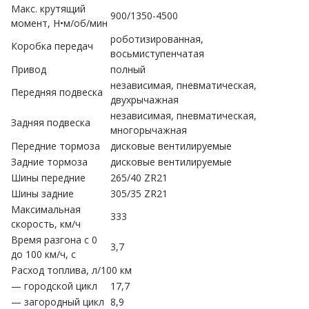
Макс. крутящий
900/1350-4500
момент, Н•м/об/мин
роботизированная,
Коробка передач
восьмиступенчатая
Привод
полный
независимая, пневматическая,
Передняя подвеска
двухрычажная
независимая, пневматическая,
Задняя подвеска
многорычажная
Передние тормоза
дисковые вентилируемые
Задние тормоза
дисковые вентилируемые
Шины передние
265/40 ZR21
Шины задние
305/35 ZR21
Максимальная
333
скорость, км/ч
Время разгона с 0
3,7
до 100 км/ч, с
Расход топлива, л/100 км
— городской цикл
17,7
— загородный цикл
8,9