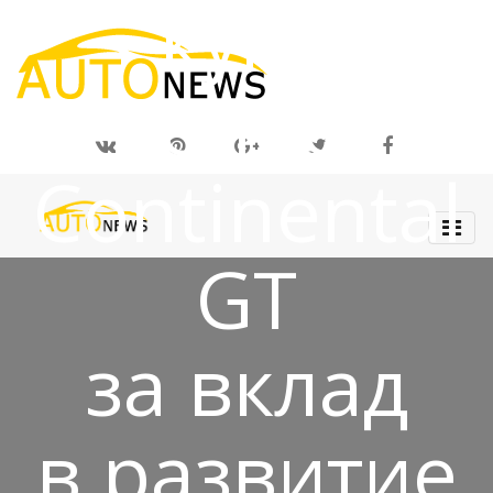
купе
Bentley
Continental
GT
за вклад
в развитие