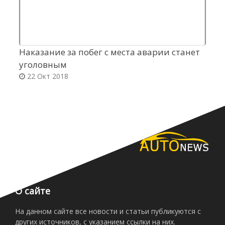
Наказание за побег с места аварии станет
Ц
уголовным
п
22 Окт 2018
О сайте
На данном сайте все новости и статьи публикуются с
других источников, с указанием ссылки на них.