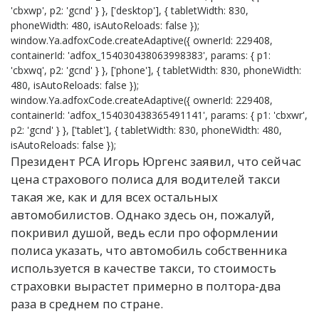
'cbxwp', p2: 'gcnd' } }, ['desktop'], { tabletWidth: 830,
phoneWidth: 480, isAutoReloads: false });
window.Ya.adfoxCode.createAdaptive({ ownerId: 229408,
containerId: 'adfox_154030438063998383', params: { p1:
'cbxwq', p2: 'gcnd' } }, ['phone'], { tabletWidth: 830, phoneWidth:
480, isAutoReloads: false });
window.Ya.adfoxCode.createAdaptive({ ownerId: 229408,
containerId: 'adfox_154030438365491141', params: { p1: 'cbxwr',
p2: 'gcnd' } }, ['tablet'], { tabletWidth: 830, phoneWidth: 480,
isAutoReloads: false });
Президент РСА Игорь Юргенс заявил, что сейчас
цена страхового полиса для водителей такси
такая же, как и для всех остальных
автомобилистов. Однако здесь он, пожалуй,
покривил душой, ведь если про оформлении
полиса указать, что автомобиль собственника
используется в качестве такси, то стоимость
страховки вырастет примерно в полтора-два
раза в среднем по стране.