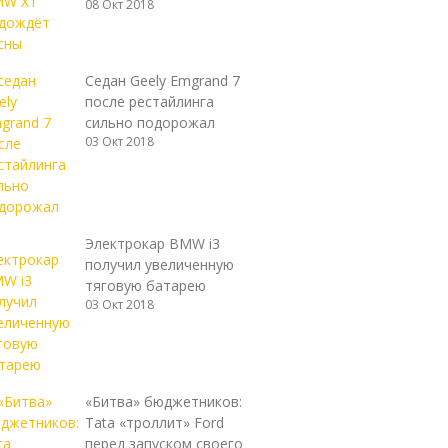
08 Окт 2018
Седан Geely Emgrand 7
после рестайлинга
сильно подорожал
03 Окт 2018
Электрокар BMW i3
получил увеличенную
тяговую батарею
03 Окт 2018
«Битва» бюджетников:
Tata «троллит» Ford
перед запуском своего