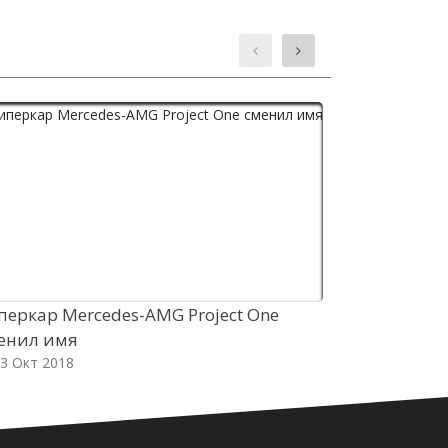
перкар Mercedes-AMG Project One
Бренд Volks
енил имя
стратегиче
3 Окт 2018
03 Окт 2018