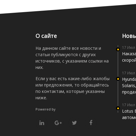
О сайте
Новы
17 Июл
На данном сайте все новости и
Наказа
статьи публикуются с других
скоро
источников, с указанием ссылки на
них.
17 Июл
Если у вас есть какие-либо жалобы
Hyunda
или предложения, то обращайтесь
Solari
по контактам, которые указанны
прода
ниже.
17 Июл
Powered by
Lotus 
автомо