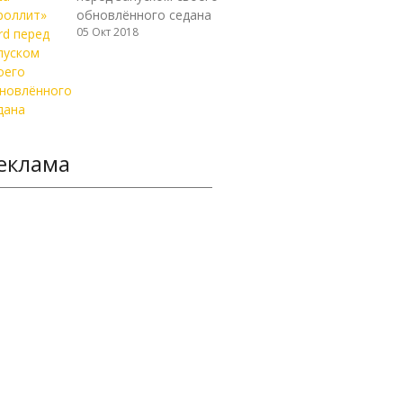
обновлённого седана
05 Окт 2018
еклама