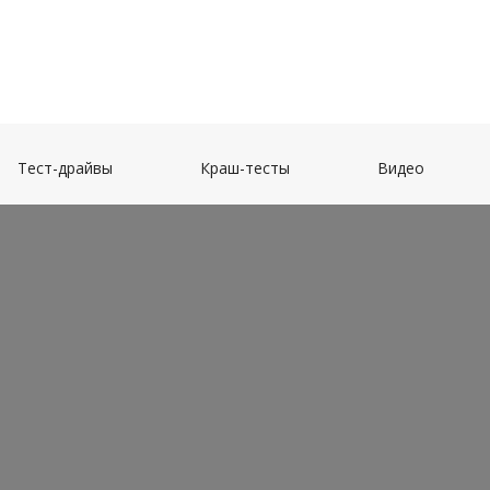
(current)
(current)
(current)
Тест-драйвы
Краш-тесты
Видео