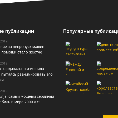
е публикации
Популярные публикац
 2019
ние за непропуск машин
й помощи стало жёстче
 2019
i кардинально изменила
s, пытаясь реанимировать его
жи
 2019
Evija: самый мощный серийный
биль в мире 2000 л.с.!