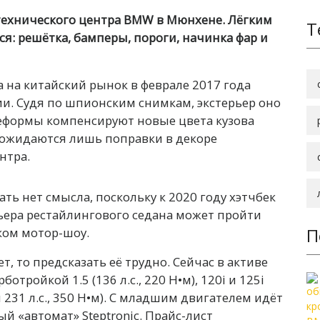
технического центра BMW в Мюнхене. Лёгким
Т
я: решётка, бамперы, пороги, начинка фар и
 на китайский рынок в феврале 2017 года
и. Судя по шпионским снимкам, экстерьер оно
реформы компенсируют новые цвета кузова
е ожидаются лишь поправки в декоре
нтра.
ть нет смысла, поскольку к 2020 году хэтчбек
ьера рестайлингового седана может пройти
П
ком мотор-шоу.
, то предсказать её трудно. Сейчас в активе
отройкой 1.5 (136 л.с., 220 Н•м), 120i и 125i
 и 231 л.с., 350 Н•м). С младшим двигателем идёт
й «автомат» Steptronic. Прайс-лист