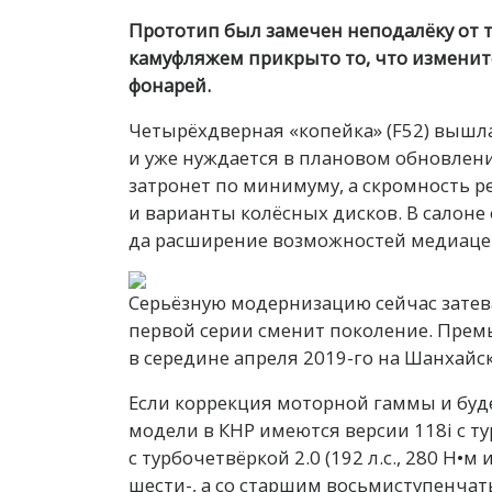
Прототип был замечен неподалёку от 
камуфляжем прикрыто то, что изменитс
фонарей.
Четырёхдверная «копейка» (F52) вышла
и уже нуждается в плановом обновлени
затронет по минимуму, а скромность 
и варианты колёсных дисков. В салон
да расширение возможностей медиаце
Серьёзную модернизацию сейчас затева
первой серии сменит поколение. Прем
в середине апреля 2019-го на Шанхайс
Если коррекция моторной гаммы и будет
модели в КНР имеются версии 118i с турб
с турбочетвёркой 2.0 (192 л.с., 280 Н•м
шести-, а со старшим восьмиступенчаты