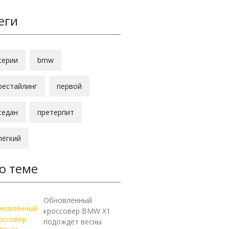
еги
серии
bmw
рестайлинг
первой
седан
претерпит
лёгкий
о теме
Обновлённый
кроссовер BMW X1
подождёт весны