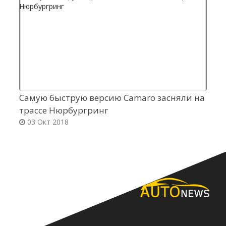
Самую быструю версию Camaro засняли на
E
трассе Нюрбургринг
03 Окт 2018