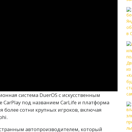
ционная система DuerOS с искусственным
 CarPlay под названием CarLife и платформа
ля более сотни крупных игроков, включая
phi.
остранным автопроизводителем, который