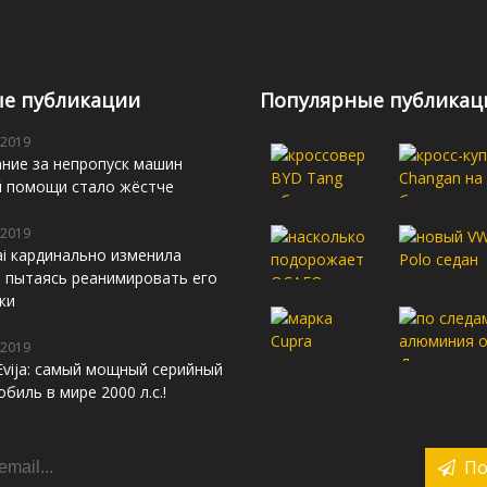
е публикации
Популярные публикац
 2019
ние за непропуск машин
й помощи стало жёстче
 2019
i кардинально изменила
s, пытаясь реанимировать его
жи
 2019
Evija: самый мощный серийный
биль в мире 2000 л.с.!
По