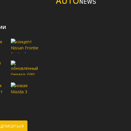
ии
дписаться