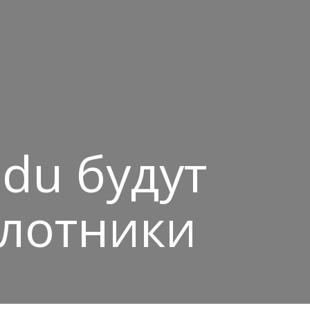
du будут
илотники