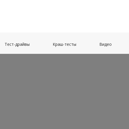
(current)
(current)
(current)
Тест-драйвы
Краш-тесты
Видео