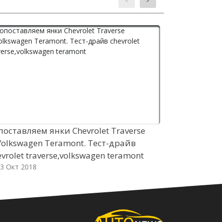
поставляем янки Chevrolet Traverse
Сталкиваем
Volkswagen Teramont. Тест-драйв
у седанов M
evrolet traverse,volkswagen teramont
драйв toyo
3 Окт 2018
03 Окт 2018