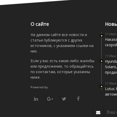
О сайте
Новы
17 Июл
На данном сайте все новости и
Наказа
статьи публикуются с других
скоро
источников, с указанием ссылки на
них.
17 Июл
Если у вас есть какие-либо жалобы
Hyunda
или предложения, то обращайтесь
Solari
по контактам, которые указанны
прода
ниже.
17 Июл
Powered by
Lotus 
автомо