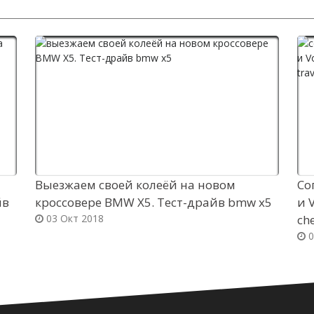
Выезжаем своей колеёй на новом
Со
йв
кроссовере BMW X5. Тест-драйв bmw x5
и 
03 Окт 2018
ch
0