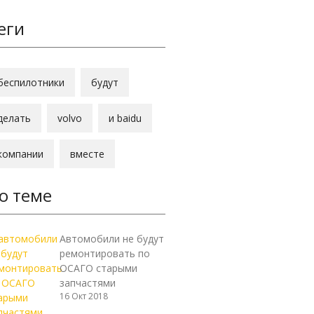
еги
беспилотники
будут
делать
volvo
и baidu
компании
вместе
о теме
Автомобили не будут
ремонтировать по
ОСАГО старыми
запчастями
16 Окт 2018