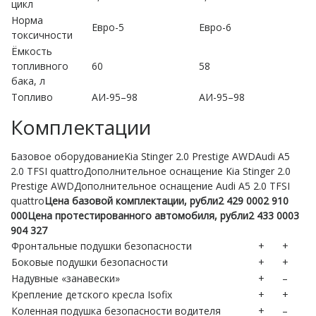
цикл
Норма
Евро-5
Евро-6
токсичности
Ёмкость
топливного
60
58
бака, л
Топливо
АИ-95–98
АИ-95–98
Комплектации
Базовое оборудованиеKia Stinger 2.0 Prestige AWDAudi A5
2.0 TFSI quattroДополнительное оснащение Kia Stinger 2.0
Prestige AWDДополнительное оснащение Audi A5 2.0 TFSI
quattro
Цена базовой комплектации, рубли
2 429 000
2 910
000
Цена протестированного автомобиля, рубли
2 433 000
3
904 327
Фронтальные подушки безопасности
+
+
Боковые подушки безопасности
+
+
Надувные «занавески»
+
–
Крепление детского кресла Isofix
+
+
Коленная подушка безопасности водителя
+
–