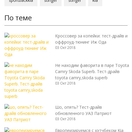
sportbackkia
stinger
stinger
kia
По теме
Кроссовер за копейки: тест-драйв и
оффроуд-тюнинг Иж Ода
03 Окт 2018
Не находим фаворита в паре Toyota
Camry Skoda Superb. Тест-драйв
toyota camry,skoda superb
03 Окт 2018
Шо, опять? Тест-драйв
обновленного УАЗ Патриот
03 Окт 2018
Европеизируемся с хэтчбеком Kia