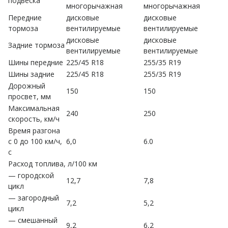
подвеска
многорычажная
многорычажная
Передние
дисковые
дисковые
тормоза
вентилируемые
вентилируемые
дисковые
дисковые
Задние тормоза
вентилируемые
вентилируемые
Шины передние
225/45 R18
255/35 R19
Шины задние
225/45 R18
255/35 R19
Дорожный
150
150
просвет, мм
Максимальная
240
250
скорость, км/ч
Время разгона
с 0 до 100 км/ч,
6,0
6.0
с
Расход топлива, л/100 км
— городской
12,7
7,8
цикл
— загородный
7,2
5,2
цикл
— смешанный
9,2
6,2