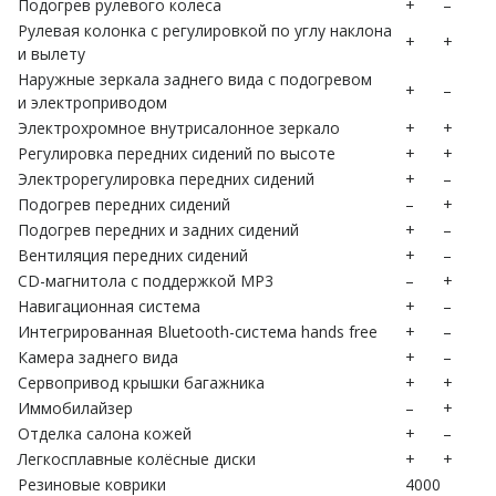
Подогрев рулевого колеса
+
–
Рулевая колонка с регулировкой по углу наклона
+
+
и вылету
Наружные зеркала заднего вида с подогревом
+
–
и электроприводом
Электрохромное внутрисалонное зеркало
+
+
Регулировка передних сидений по высоте
+
+
Электрорегулировка передних сидений
+
–
Подогрев передних сидений
–
+
Подогрев передних и задних сидений
+
–
Вентиляция передних сидений
+
–
CD-магнитола с поддержкой MP3
–
+
Навигационная система
+
–
Интегрированная Bluetooth-система hands free
+
–
Камера заднего вида
+
–
Сервопривод крышки багажника
+
+
Иммобилайзер
–
+
Отделка салона кожей
+
–
Легкосплавные колёсные диски
+
+
Резиновые коврики
4000