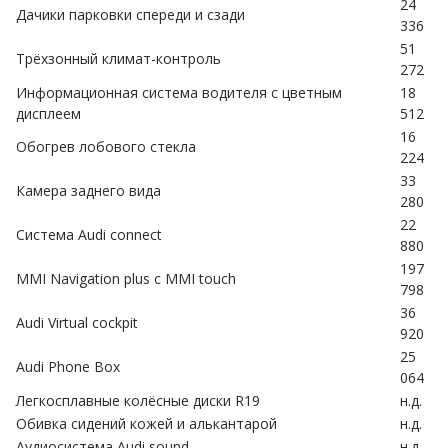
24
Дачики парковки спереди и сзади
336
51
Трёхзонный климат-контроль
272
Информационная система водителя с цветным
18
дисплеем
512
16
Обогрев лобового стекла
224
33
Камера заднего вида
280
22
Система Audi connect
880
197
MMI Navigation plus с MMI touch
798
36
Audi Virtual cockpit
920
25
Audi Phone Box
064
Легкосплавные колёсные диски R19
н.д.
Обивка сидений кожей и алькантарой
н.д.
Аудиосистема Audi sound
н.д.