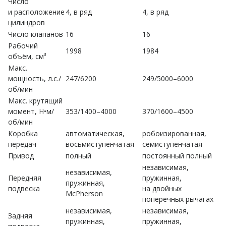
Число
и расположение
4, в ряд
4, в ряд
цилиндров
Число клапанов
16
16
Рабочий
1998
1984
объём, см³
Макс.
мощность, л.с./
247/6200
249/5000–6000
об/мин
Макс. крутящий
момент, Н•м/
353/1400–4000
370/1600–4500
об/мин
Коробка
автоматическая,
робоизированная,
передач
восьмиступенчатая
семиступенчатая
Привод
полный
постоянный полный
независимая,
независимая,
Передняя
пружинная,
пружинная,
подвеска
на двойных
McPherson
поперечных рычагах
независимая,
независимая,
Задняя
пружинная,
пружинная,