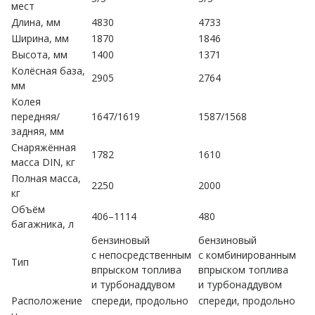
мест
Длина, мм
4830
4733
Ширина, мм
1870
1846
Высота, мм
1400
1371
Колёсная база,
2905
2764
мм
Колея
передняя/
1647/1619
1587/1568
задняя, мм
Снаряжённая
1782
1610
масса DIN, кг
Полная масса,
2250
2000
кг
Объём
406–1114
480
багажника, л
бензиновый
бензиновый
с непосредственным
с комбинированным
Тип
впрыском топлива
впрыском топлива
и турбонаддувом
и турбонаддувом
Расположение
спереди, продольно
спереди, продольно