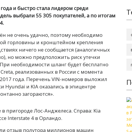
года и быстро стала лидером среди
Т
дель выбрали 55 305 покупателей, а по итогам
4.
н не очень удачно, поэтому необходимо
вной горловины и кронштейном крепления
дствиях ничего не сообщается (аналогичных
но), но можно предположить риск утечки
 При необходимости шланг будет бесплатно
 Creta, реализованных в России с момента
 2017 года. Перечень VIN-номеров выложил
П
и Hyundai и KIA оказались в эпицентре
понтанно загораются».
е в пригороде Лос-Анджелеса. Справа: Kia
се Interstate 4 в Орландо.
вили отзыв полутора миллионов машин