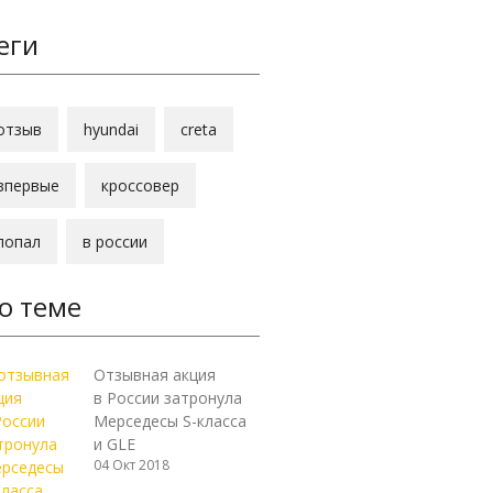
еги
отзыв
hyundai
creta
впервые
кроссовер
попал
в россии
о теме
Отзывная акция
в России затронула
Мерседесы S-класса
и GLE
04 Окт 2018