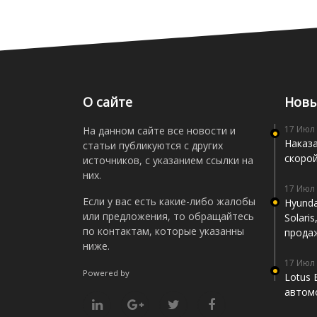
О сайте
Новы
17 Июл
На данном сайте все новости и
Наказа
статьи публикуются с других
скоро
источников, с указанием ссылки на
них.
17 Июл
Если у вас есть какие-либо жалобы
Hyunda
или предложения, то обращайтесь
Solari
по контактам, которые указанны
прода
ниже.
17 Июл
Powered by
Lotus 
автомо