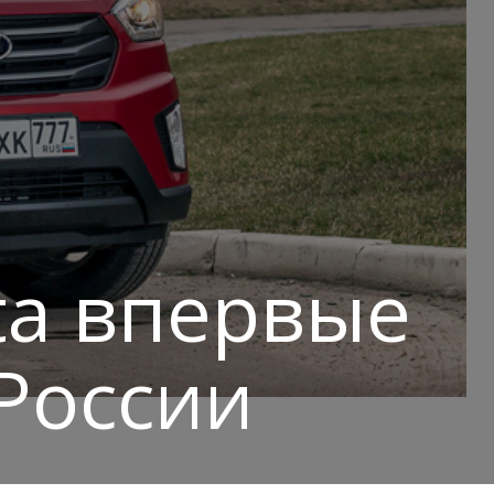
ta впервые
 России