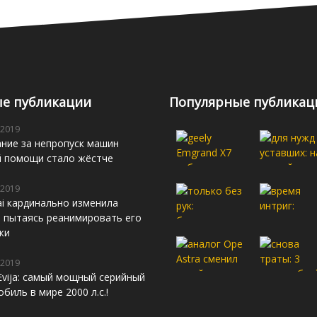
е публикации
Популярные публикац
 2019
ние за непропуск машин
й помощи стало жёстче
 2019
i кардинально изменила
s, пытаясь реанимировать его
жи
 2019
Evija: самый мощный серийный
биль в мире 2000 л.с.!