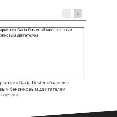
ркетник Dacia Duster обзавёлся
Робомобиль
вым бензиновым двигателем
в премиум-
3 Окт 2018
03 Окт 2018