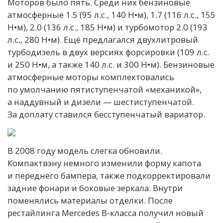
Моторов было пять. Среди них бензиновые
атмосферные 1.5 (95 л.с., 140 Н•м), 1.7 (116 л.с., 155
Н•м), 2.0 (136 л.с., 185 Н•м) и турбомотор 2.0 (193
л.с., 280 Н•м). Ещё предлагался двухлитровый
турбодизель в двух версиях форсировки (109 л.с.
и 250 Н•м, а также 140 л.с. и 300 Н•м). Бензиновые
атмосферные моторы комплектовались
по умолчанию пятиступенчатой «механикой»,
а наддувный и дизели — шестиступенчатой.
За доплату ставился бесступенчатый вариатор.
В 2008 году модель слегка обновили.
Компактвэну немного изменили форму капота
и переднего бампера, также подкорректировали
задние фонари и боковые зеркала. Внутри
поменялись материалы отделки. После
рестайлинга Mercedes B-класса получил новый