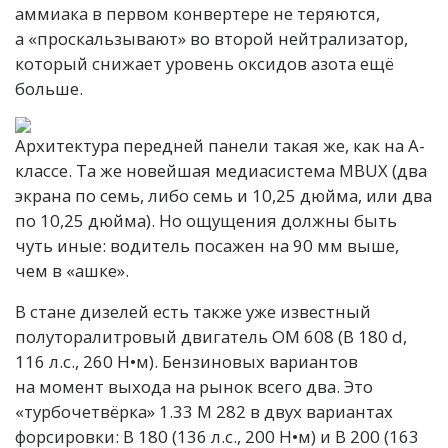
аммиака в первом конвертере не теряются,
а «проскальзывают» во второй нейтрализатор,
который снижает уровень оксидов азота ещё
больше.
Архитектура передней панели такая же, как на А-
классе. Та же новейшая медиасистема MBUX (два
экрана по семь, либо семь и 10,25 дюйма, или два
по 10,25 дюйма). Но ощущения должны быть
чуть иные: водитель посажен на 90 мм выше,
чем в «ашке».
В стане дизелей есть также уже известный
полуторалитровый двигатель OM 608 (B 180 d,
116 л.с., 260 Н•м). Бензиновых вариантов
на момент выхода на рынок всего два. Это
«турбочетвёрка» 1.33 M 282 в двух вариантах
форсировки: B 180 (136 л.с., 200 Н•м) и B 200 (163