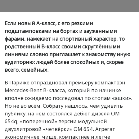
Если новый А-класс, с его резкими
подштамповками на бортах и зауженными
фарами, намекает на спортивный характер, то
родственный B-класс своими скруглёнными
линиями словно приглашает к знакомству иную
аудиторию: людей более спокойных и, скорее
всего, семейных.
В Париже отпраздновал премьеру компактвэн
Mercedes-Benz B-класса, который по начинке
вполне ожидаемо последовал по стопам «ашки».
Но не во всём. Собрату нашлось, чем удивить
публику: на нём состоялся дебют дизеля OM
654q, «поперечной» версии модульной
двухлитровой «четвёрки» OM 654. Агрегат
экономичнее, чище, компактнее и легче