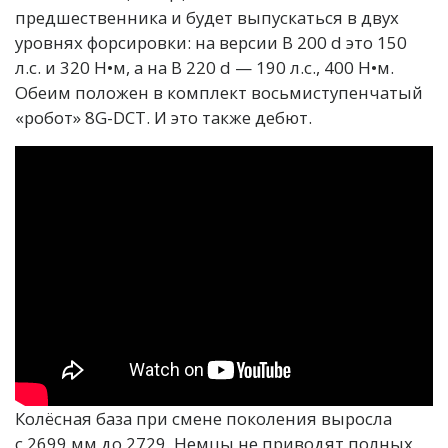
предшественника и будет выпускаться в двух
уровнях форсировки: на версии B 200 d это 150
л.с. и 320 Н•м, а на B 220 d — 190 л.с., 400 Н•м.
Обеим положен в комплект восьмиступенчатый
«робот» 8G-DCT. И это также дебют.
Колёсная база при смене поколения выросла
с 2699 мм до 2729. Немцы не приводят полных