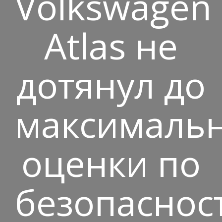
Volkswagen
Atlas не
дотянул до
максималь
оценки по
безопаснос