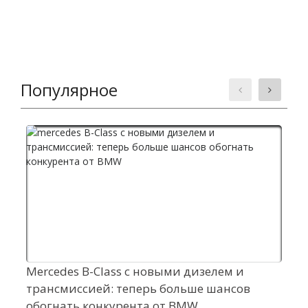
Популярное
Mercedes B-Class c новыми дизелем и
G
трансмиссией: теперь больше шансов
н
обогнать конкурента от BMW
р