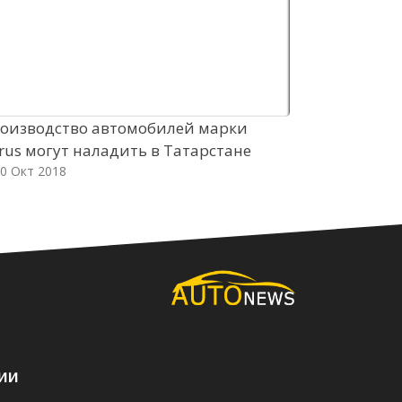
оизводство автомобилей марки
Тенденция 
rus могут наладить в Татарстане
число ДТП 
0 Окт 2018
11 Окт 2018
ии