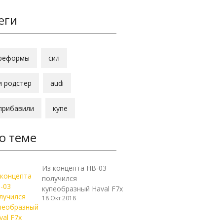
еги
реформы
сил
и родстер
audi
прибавили
купе
о теме
Из концепта HB-03
получился
купеобразный Haval F7x
18 Окт 2018