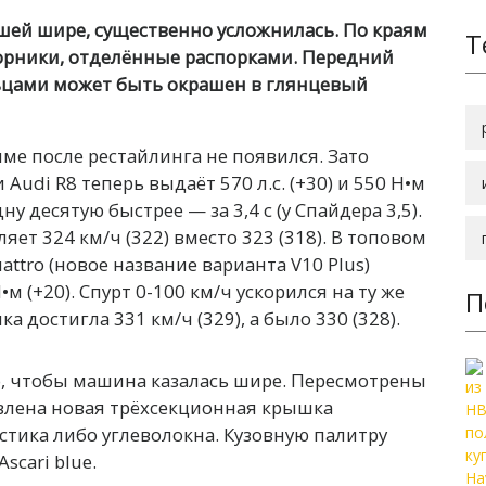
вшей шире, существенно усложнилась. По краям
Т
орники, отделённые распорками. Передний
льцами может быть окрашен в глянцевый
мме после рестайлинга не появился. Зато
 Audi R8 теперь выдаёт 570 л.с. (+30) и 550 Н•м
ну десятую быстрее — за 3,4 с (у Спайдера 3,5).
ет 324 км/ч (322) вместо 323 (318). В топовом
attro (новое название варианта V10 Plus)
Н•м (+20). Спурт 0-100 км/ч ускорился на ту же
П
ка достигла 331 км/ч (329), а было 330 (328).
о, чтобы машина казалась шире. Пересмотрены
овлена новая трёхсекционная крышка
стика либо углеволокна. Кузовную палитру
scari blue.