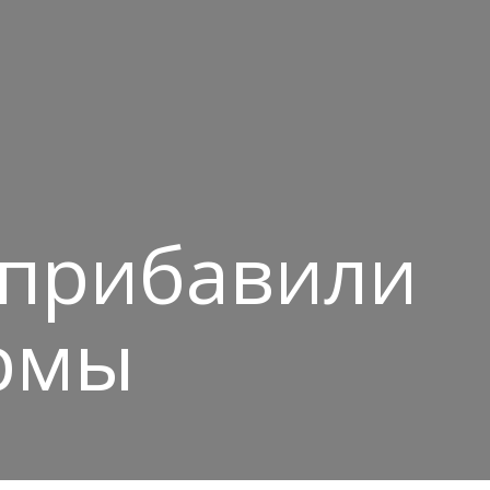
8 прибавили
ормы