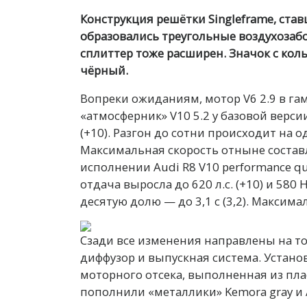
Конструкция решётки Singleframe, ста
образовались треугольные воздухозаб
сплиттер тоже расширен. Значок с ко
чёрный.
Вопреки ожиданиям, мотор V6 2.9 в га
«атмосферник» V10 5.2 у базовой версии
(+10). Разгон до сотни происходит на од
Максимальная скорость отныне составля
исполнении Audi R8 V10 performance qu
отдача выросла до 620 л.с. (+10) и 580 
десятую долю — до 3,1 с (3,2). Максимал
Сзади все изменения направлены на т
диффузор и выпускная система. Устан
моторного отсека, выполненная из пла
пополнили «металлики» Kemora gray и A