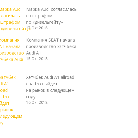
Марка Audi согласилась
со штрафом
по «дизельгейту»
17 Окт 2018
Компания SEAT начала
производство хэтчбека
Audi A1
15 Окт 2018
Хэтчбек Audi A1 allroad
quattro выйдет
на рынок в следующем
году
16 Окт 2018