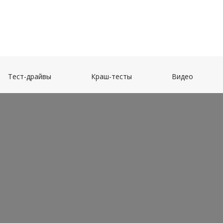
(current)
(current)
(current)
Тест-драйвы
Краш-тесты
Видео