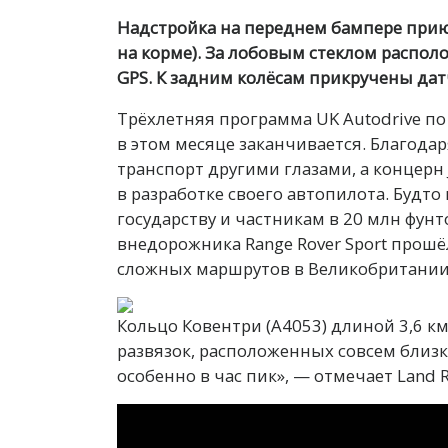
Надстройка на переднем бампере прию
на корме). За лобовым стеклом распол
GPS. К задним колёсам прикручены дат
Трёхлетняя программа UK Autodrive п
в этом месяце заканчивается. Благода
транспорт другими глазами, а концерн
в разработке своего автопилота. Будт
государству и частникам в 20 млн фун
внедорожника Range Rover Sport прошё
сложных маршрутов в Великобритании —
Кольцо Ковентри (A4053) длиной 3,6 к
развязок, расположенных совсем близко
особенно в час пик», — отмечает Land R