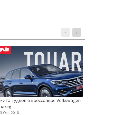
кита Гудков о кроссовере Volkswagen
Михаил Пет
uareg
G70 c огляд
3 Окт 2018
03 Окт 2018