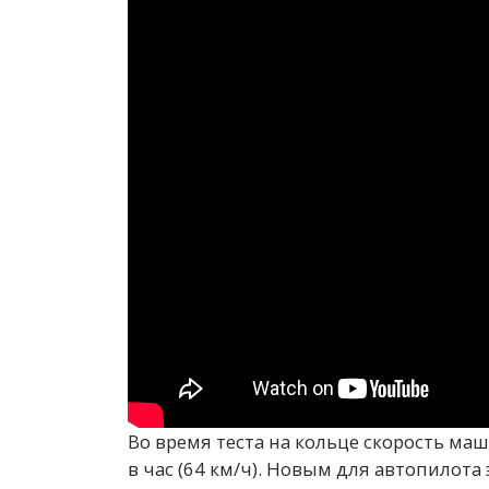
Во время теста на кольце скорость ма
в час (64 км/ч). Новым для автопилота