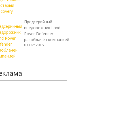
Предсерийный
внедорожник Land
Rover Defender
разоблачён компанией
03 Окт 2018
еклама