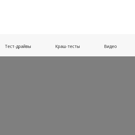
(current)
(current)
(current)
Тест-драйвы
Краш-тесты
Видео