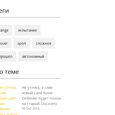
еги
range
испытание
rover
sport
сложное
прошёл
автономный
о теме
Не утечка, а слив:
новый Land Rover
Defender будет похож
на старый Discovery
05 Окт 2018