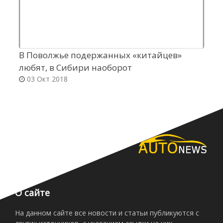
В Поволжье подержанных «китайцев»
Д
любят, в Сибири наоборот
о
03 Окт 2018
О сайте
На данном сайте все новости и статьи публикуются с