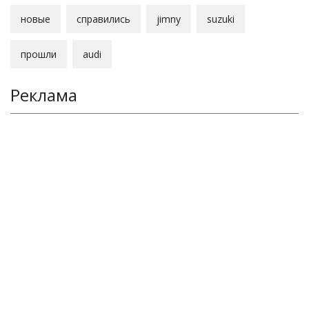
новые
справились
jimny
suzuki
прошли
audi
Реклама