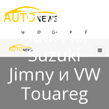
03 ОКТ 2018
Новые
Audi A6,
Suzuki
Jimny и VW
Touareg