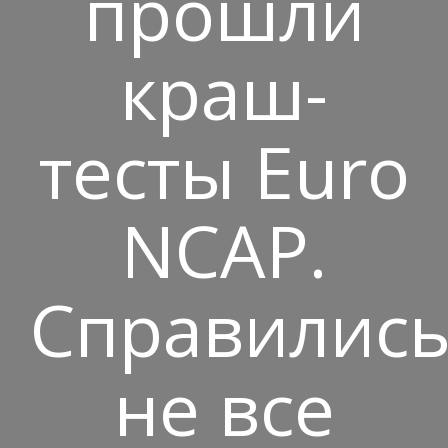
прошли
краш-
тесты Euro
NCAP.
Справилис
не все