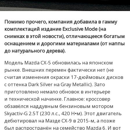
Помимо прочего, компания добавила в гамму
комплектаций издание Exclusive Mode (на
снимках в этой новости), отличающееся богатым
оснащением и дорогими материалами (от наппы
до натурального дерева).
Модель Mazda CX-5 обновилась на японском
рынке. Внешних перемен фактически нет (не
считая изменения окраски 17-дюймовых дисков
с оттенка Dark Silver на Gray Metallic). Зато
приготовлено немало обновок в интерьере
и технической начинке. Главное: кроссовер
обзавёлся наддувным бензиновым мотором
Skyactiv-G 2.5T (230 л.с., 420 Н•м). Этот двигатель
дебютировал на Мазде СХ-9 в 2015-м, а позже
был распространён на семейство Mazda 6. И вот