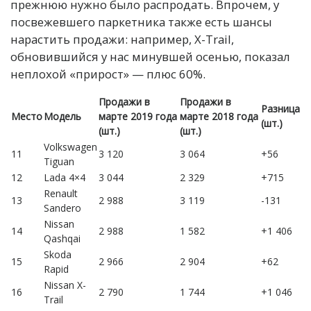
прежнюю нужно было распродать. Впрочем, у
посвежевшего паркетника также есть шансы
нарастить продажи: например, X-Trail,
обновившийся у нас минувшей осенью, показал
неплохой «прирост» — плюс 60%.
Продажи в
Продажи в
Разница
Место
Модель
марте 2019 года
марте 2018 года
(шт.)
(шт.)
(шт.)
Volkswagen
11
3 120
3 064
+56
Tiguan
12
Lada 4×4
3 044
2 329
+715
Renault
13
2 988
3 119
-131
Sandero
Nissan
14
2 988
1 582
+1 406
Qashqai
Skoda
15
2 966
2 904
+62
Rapid
Nissan X-
16
2 790
1 744
+1 046
Trail