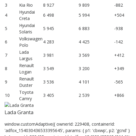
3
Kia Rio
8 927
9 809
-882
Hyundai
4
6 498
5 994
+504
Creta
Hyundai
5
5 945
6 883
-938
Solaris
Volkswagen
6
4 283
4 425
-142
Polo
Lada
7
3 981
3 569
+412
Largus
Renault
8
3 549
3 200
+349
Logan
Renault
9
3 536
4 101
-565
Duster
Toyota
10
3 405
2 539
+866
Camry
Lada Granta
window.customAdaptive({ ownerId: 229408, containerId:
'adfox_154030436533395645', params: { p1: 'cbxwp', p2: 'gcnd' }