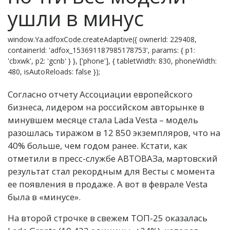
ушли в минус
window.Ya.adfoxCode.createAdaptive({ ownerId: 229408,
containerId: 'adfox_153691187985178753', params: { p1:
'cbxwk', p2: 'gcnb' } }, ['phone'], { tabletWidth: 830, phoneWidth:
480, isAutoReloads: false });
Согласно отчету Ассоциации европейского
бизнеса, лидером на российском авторынке в
минувшем месяце стала Lada Vesta – модель
разошлась тиражом в 12 850 экземпляров, что на
40% больше, чем годом ранее. Кстати, как
отметили в пресс-службе АВТОВАЗа, мартовский
результат стал рекордным для Весты с момента
ее появления в продаже. А вот в феврале Vesta
была в «минусе».
На второй строчке в свежем ТОП-25 оказалась