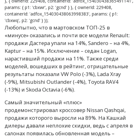
}, { ownerId: 229408, containerId: 'adfox_154030438365491141',
params: { p1: 'cbxwr', p2: 'gcnd' } }, { ownerId: 229408,
containerId: 'adfox_154030438063998383', params: { p1:
'cbxwq', p2: 'gcnd' } });
Любопытно, что в мартовском ТОП-25 в
«минусе» оказались и почти все модели Renault:
продажи Дастера упали на 14%, Sandero – на 4%,
Kaptur – на 15%. Исключение – седан Logan,
нарастивший продажи на 11%. Также среди
моделей, вошедших в рейтинг, отрицательные
результаты показали VW Polo (-3%), Lada Xray
(-9%), Mitsubishi Outlander (-4%), Toyota RAV4
(-13%) и Skoda Octavia (-6%).
Самый значительный «плюс»
продемонстрировал кроссовер Nissan Qashqai,
продажи которого выросли на 89%. На Кашкай
дилеры давали неплохие скидки, ведь с апреля в
салонах появилась обновленная модель –