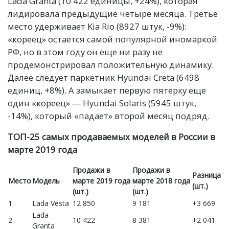
Lada Granta (10 422 единицы, +24%), которая
лидировала предыдущие четыре месяца. Третье
место удерживает Kia Rio (8927 штук, -9%):
«кореец» остается самой популярной иномаркой
РФ, но в этом году он еще ни разу не
продемонстрировал положительную динамику.
Далее следует паркетник Hyundai Creta (6498
единиц, +8%). А замыкает первую пятерку еще
один «кореец» — Hyundai Solaris (5945 штук,
-14%), который «падает» второй месяц подряд.
ТОП-25 самых продаваемых моделей в России в
марте 2019 года
Продажи в
Продажи в
Разница
Место
Модель
марте 2019 года
марте 2018 года
(шт.)
(шт.)
(шт.)
1
Lada Vesta
12 850
9 181
+3 669
Lada
2
10 422
8 381
+2 041
Granta