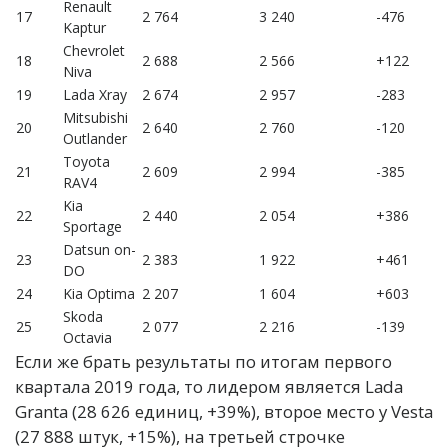
Renault
17
2 764
3 240
-476
Kaptur
Chevrolet
18
2 688
2 566
+122
Niva
19
Lada Xray
2 674
2 957
-283
Mitsubishi
20
2 640
2 760
-120
Outlander
Toyota
21
2 609
2 994
-385
RAV4
Kia
22
2 440
2 054
+386
Sportage
Datsun on-
23
2 383
1 922
+461
DO
24
Kia Optima
2 207
1 604
+603
Skoda
25
2 077
2 216
-139
Octavia
Если же брать результаты по итогам первого
квартала 2019 года, то лидером является Lada
Granta (28 626 единиц, +39%), второе место у Vesta
(27 888 штук, +15%), на третьей строчке