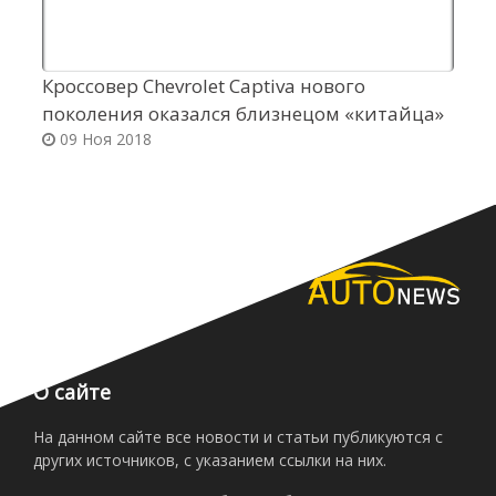
Кроссовер Chevrolet Captiva нового
К
поколения оказался близнецом «китайца»
ц
09 Ноя 2018
О сайте
На данном сайте все новости и статьи публикуются с
других источников, с указанием ссылки на них.