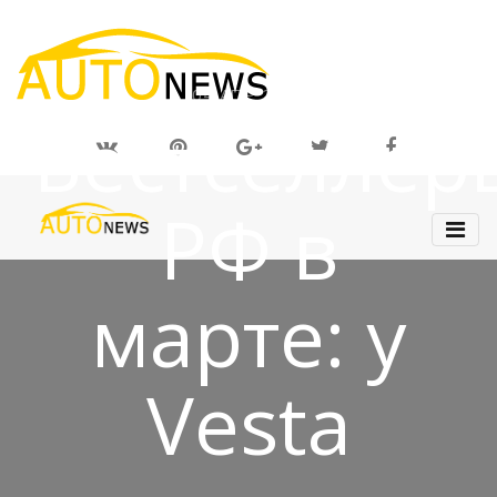
04 АПР 2019
Бестселлер
РФ в
марте: у
Vesta