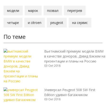
модели
марок
позвал
перегрев
четыре
и citroen
peugeot
на сервис
По теме
Вьетнамский премиум: модели BMW
в качестве доноров, Дэвид Бэкхем на
презентации и планы на Россию
03 Окт 2018
Универсал Peugeot 508 SW First
Edition удивил багажником
03 Окт 2018