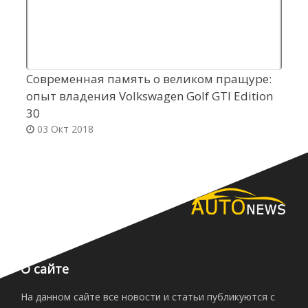
Современная память о великом пращуре:
В
опыт владения Volkswagen Golf GTI Edition
т
30
03 Окт 2018
О сайте
На данном сайте все новости и статьи публикуются с