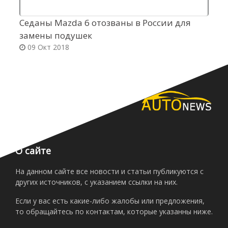
Седаны Mazda 6 отозваны в России для
В
замены подушек
р
09 Окт 2018
О сайте
На данном сайте все новости и статьи публикуются с
других источников, с указанием ссылки на них.
Если у вас есть какие-либо жалобы или предложения,
то обращайтесь по контактам, которые указанны ниже.