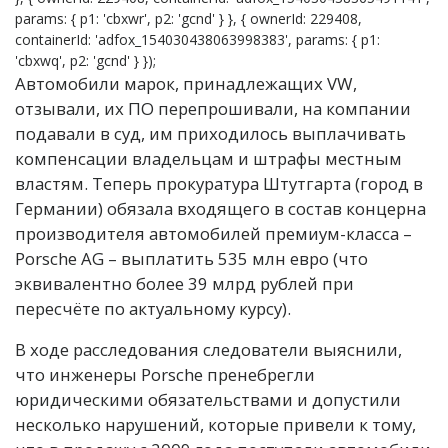
params: { p1: 'cbxwr', p2: 'gcnd' } }, { ownerId: 229408,
containerId: 'adfox_154030438063998383', params: { p1:
'cbxwq', p2: 'gcnd' } });
Автомобили марок, принадлежащих VW,
отзывали, их ПО перепрошивали, на компании
подавали в суд, им приходилось выплачивать
компенсации владельцам и штрафы местным
властям. Теперь прокуратура Штутгарта (город в
Германии) обязала входящего в состав концерна
производителя автомобилей премиум-класса –
Porsche AG – выплатить 535 млн евро (что
эквивалентно более 39 млрд рублей при
пересчёте по актуальному курсу).
В ходе расследования следователи выяснили,
что инженеры Porsche пренебрегли
юридическими обязательствами и допустили
несколько нарушений, которые привели к тому,