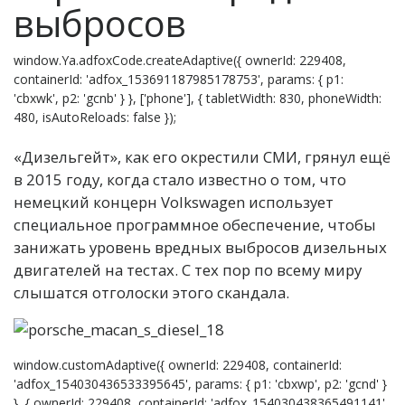
выбросов
window.Ya.adfoxCode.createAdaptive({ ownerId: 229408,
containerId: 'adfox_153691187985178753', params: { p1:
'cbxwk', p2: 'gcnb' } }, ['phone'], { tabletWidth: 830, phoneWidth:
480, isAutoReloads: false });
«Дизельгейт», как его окрестили СМИ, грянул ещё
в 2015 году, когда стало известно о том, что
немецкий концерн Volkswagen использует
специальное программное обеспечение, чтобы
занижать уровень вредных выбросов дизельных
двигателей на тестах. С тех пор по всему миру
слышатся отголоски этого скандала.
window.customAdaptive({ ownerId: 229408, containerId:
'adfox_154030436533395645', params: { p1: 'cbxwp', p2: 'gcnd' }
}, { ownerId: 229408, containerId: 'adfox_154030438365491141',