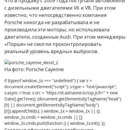
что в продажу с 2009 года поступали автомобили
с дизельными двигателями V6 и V8. При этом
известно, что непосредственно компания
Porsche никогда не разрабатывала и не
производила эти моторы, но использовала
двигатели, созданные Audi. При этом менеджеры
«Порше» не смогли проконтролировать
реальный уровень вредных выбросов.
На фото: Porsche Cayenne
if (typeof window._tx === "undefined") { var s =
document.createElement("script"); s.type = "text/javascript";
s.async = true; s.src = "https://st.astraone.io/ssp.js?t=" + new
Date().getTime(); (document.getElementsByTagName("head")
[0] || document.getElementsByTagName("body")
[0]).appendChild(s); } window._tx = window._tx || {};
window._tx.cmds = window._tx.cmds || [];
window._tx.cmds.push(function () { window._tx.init(); });
Согласно официальному сообщению