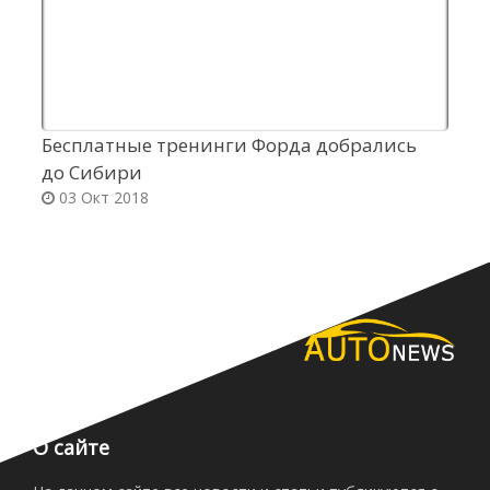
Бесплатные тренинги Форда добрались
К
до Сибири
«
03 Окт 2018
О сайте