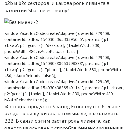
b2b и b2c секторов, и какова роль лизинга в
развитии Sharing economy?
window.Ya.adfoxCode.createAdaptive({ ownerId: 229408,
containerId: 'adfox_154030436533395645', params: { p1:
'cbxwp', p2: 'gcnd' } }, ['desktop'], { tabletWidth: 830,
phoneWidth: 480, isAutoReloads: false });
window.Ya.adfoxCode.createAdaptive({ ownerId: 229408,
containerId: 'adfox_154030438063998383', params: { p1:
'cbxwq', p2: 'gcnd' } }, ['phone'], { tabletWidth: 830, phoneWidth:
480, isAutoReloads: false });
window.Ya.adfoxCode.createAdaptive({ ownerId: 229408,
containerId: 'adfox_154030438365491141', params: { p1: 'cbxwr',
p2: 'gcnd' } }, ['tablet'], { tabletWidth: 830, phoneWidth: 480,
isAutoReloads: false });
«Сегодня продукты Sharing Economy все больше
входят в нашу жизнь, в том числе, и в сегменте
B2B. В связи с этим растет роль лизинга, как
одного из основных способов финансирования в