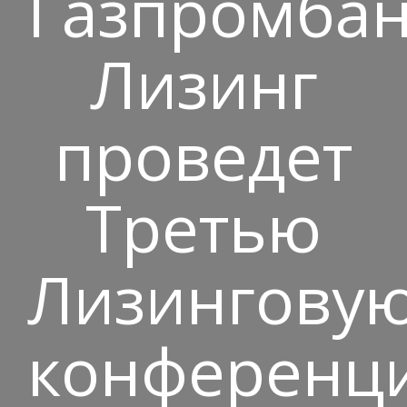
Газпромба
Лизинг
проведет
Третью
Лизингову
конференц