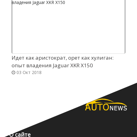
Идет как аристократ, орет как хулиган:
Д
опыт владения Jaguar XKR X150
C
03 Окт 2018
О сайте