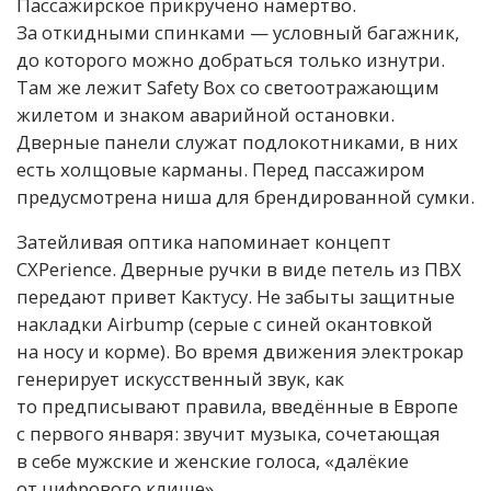
Пассажирское прикручено намертво.
За откидными спинками — условный багажник,
до которого можно добраться только изнутри.
Там же лежит Safety Box со светоотражающим
жилетом и знаком аварийной остановки.
Дверные панели служат подлокотниками, в них
есть холщовые карманы. Перед пассажиром
предусмотрена ниша для брендированной сумки.
Затейливая оптика напоминает концепт
CXPerience. Дверные ручки в виде петель из ПВХ
передают привет Кактусу. Не забыты защитные
накладки Airbump (серые с синей окантовкой
на носу и корме). Во время движения электрокар
генерирует искусственный звук, как
то предписывают правила, введённые в Европе
с первого января: звучит музыка, сочетающая
в себе мужские и женские голоса, «далёкие
от цифрового клише».