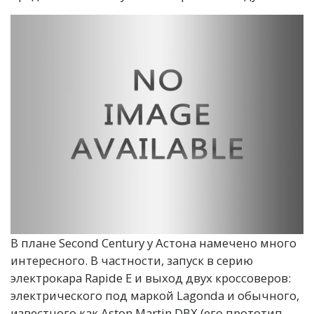
В плане Second Century у Астона намечено много
интересного. В частности, запуск в серию
электрокара Rapide E и выход двух кроссоверов:
электрического под маркой Lagonda и обычного,
известного как Aston Martin DBX (его прототип —