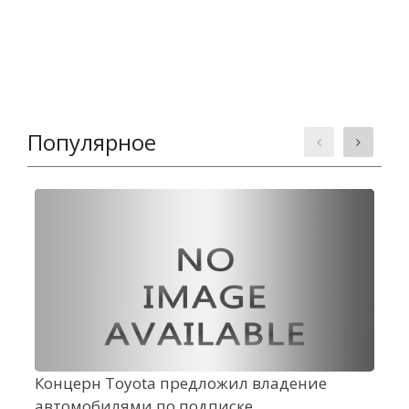
Популярное
Концерн Toyota предложил владение
С
автомобилями по подписке
о