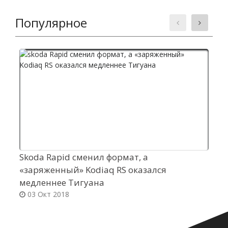
Популярное
Skoda Rapid сменил формат, а
M
«заряженный» Kodiaq RS оказался
м
медленнее Тигуана
т
03 Окт 2018